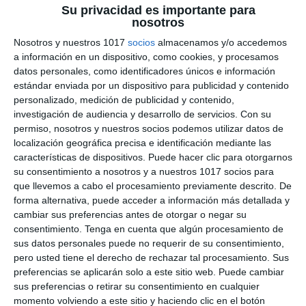
Su privacidad es importante para
Continuous – Inglés ESO
nosotros
y Bachillerato
Nosotros y nuestros 1017
socios
almacenamos y/o accedemos
a información en un dispositivo, como cookies, y procesamos
datos personales, como identificadores únicos e información
10 diciembre 2024
// by
Miguel Olivares
estándar enviada por un dispositivo para publicidad y contenido
//
Dejar un comentario
personalizado, medición de publicidad y contenido,
investigación de audiencia y desarrollo de servicios.
Con su
Hoy presentamos un emocionante breakout
permiso, nosotros y nuestros socios podemos utilizar datos de
educativo para reforzar el Past Continuous en
localización geográfica precisa e identificación mediante las
inglés, dirigido a estudiantes de ESO y
características de dispositivos. Puede hacer clic para otorgarnos
su consentimiento a nosotros y a nuestros 1017 socios para
Bachillerato. Con una intrigante temática de
que llevemos a cabo el procesamiento previamente descrito. De
detectives, este recurso en Genially permite
forma alternativa, puede acceder a información más detallada y
aprender y repasar gramática mientras los
cambiar sus preferencias antes de otorgar o negar su
alumnos resuelven un misterio interactivo y
consentimiento.
Tenga en cuenta que algún procesamiento de
sus datos personales puede no requerir de su consentimiento,
desafiante. ¿Qué es un breakout educativo y
pero usted tiene el derecho de rechazar tal procesamiento. Sus
cuáles son sus beneficios? Un …
preferencias se aplicarán solo a este sitio web. Puede cambiar
sus preferencias o retirar su consentimiento en cualquier
Categoría:
1º BACH
,
1º BACH Inglés
,
1º ESO
,
1º ESO Inglés
,
2º
momento volviendo a este sitio y haciendo clic en el botón