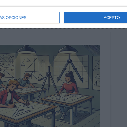
es
,
regla
,
repasar
,
romboide
,
SECUNDARIA
,
trazado de
ÁS OPCIONES
ACEPTO