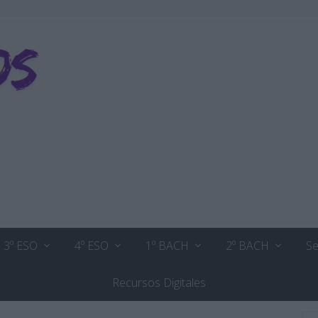
3º ESO
4º ESO
1º BACH
2º BACH
Se
Recursos Digitales