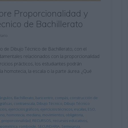
obre Proporcionalidad y
cnico de Bachillerato
tario
o de Dibujo Técnico de Bachillerato, con el
ndamentales relacionados con la proporcionalidad
rcicios prácticos, los estudiantes podrán
homotecia, la escala o la parte áurea. ¿Qué
ángulos
,
Bachillerato
,
baricentro
,
compás
,
construcción de
ráficas
,
contraescala
,
Dibujo Técnico
,
Dibujo Técnico
cios
,
ejercicios gráficos
,
ejercicios técnicos
,
escalas
,
ESO
,
ono
,
homotecia
,
mediana
,
movimientos
,
obligatoria
,
,
proporcionalidad
,
RECURSOS
,
recursos educativos
,
geométrica
,
romboide
,
SECUNDARIA
,
Semejanza
,