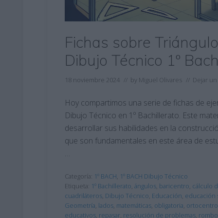
Fichas sobre Triángulo
Dibujo Técnico 1º Bachi
18 noviembre 2024
// by
Miguel Olivares
//
Dejar un
Hoy compartimos una serie de fichas de ejer
Dibujo Técnico en 1º Bachillerato. Este mate
desarrollar sus habilidades en la construcció
que son fundamentales en este área de estud
…
Categoría:
1º BACH
,
1º BACH Dibujo Técnico
Etiqueta:
1º Bachillerato
,
ángulos
,
baricentro
,
cálculo 
cuadriláteros
,
Dibujo Técnico
,
Educación
,
educación 
Geometría
,
lados
,
matemáticas
,
obligatoria
,
ortocentro
educativos
,
repasar
,
resolución de problemas
,
rombo