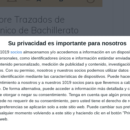
obre Trazados de
nico de Bachillerato
tario
Su privacidad es importante para nosotros
s 1019
socios
almacenamos y/o accedemos a información en un disposit
tudiantes de Dibujo Técnico de Bachillerato
sonales, como identificadores únicos e información estándar enviada 
ricos de polígonos, tanto regulares como
ntenido personalizado, medición de publicidad y contenido, investigaci
e construcción. A través de actividades guiadas y
os.
Con su permiso, nosotros y nuestros socios podemos utilizar datos 
identificación mediante las características de dispositivos. Puede hacer
 clave para el desarrollo de la competencia
ntimiento a nosotros y a nuestros 1019 socios para que llevemos a ca
ye este …
. De forma alternativa, puede acceder a información más detallada y 
e otorgar o negar su consentimiento.
Tenga en cuenta que algún proc
de no requerir de su consentimiento, pero usted tiene el derecho de r
achillerato científico-técnico
,
baricentro
,
bisectriz
,
centro
referencias se aplicarán solo a este sitio web. Puede cambiar sus pref
n de figuras
,
construcciones gráficas
,
dibujo con regla y
alquier momento volviendo a este sitio y haciendo clic en el botón "Pri
ación secundaria
,
eje radical
,
ejercicios
,
ejercicios
 web.
lugar geométrico
,
material imprimible
,
mediana
,
mediatriz
,
es
,
producto geométrico
,
raíz cuadrada de segmentos
,