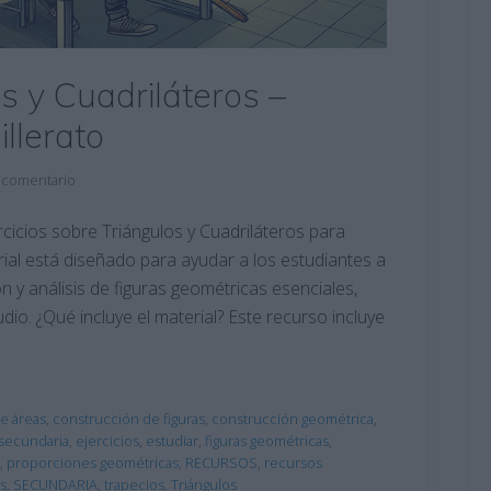
s y Cuadriláteros –
llerato
 comentario
cicios sobre Triángulos y Cuadriláteros para
rial está diseñado para ayudar a los estudiantes a
n y análisis de figuras geométricas esenciales,
io. ¿Qué incluye el material? Este recurso incluye
de áreas
,
construcción de figuras
,
construcción geométrica
,
secundaria
,
ejercicios
,
estudiar
,
figuras geométricas
,
,
proporciones geométricas
,
RECURSOS
,
recursos
s
,
SECUNDARIA
,
trapecios
,
Triángulos