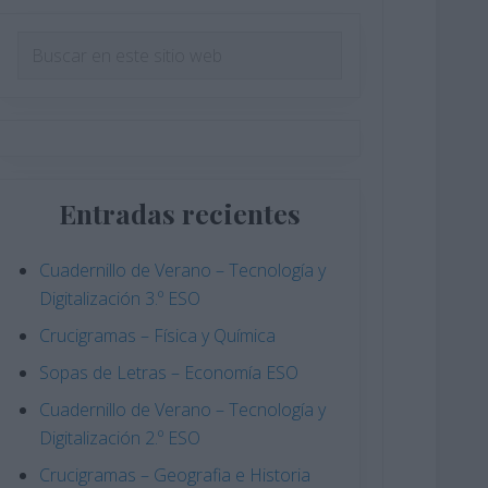
Barra
Buscar
en
lateral
este
principal
sitio
web
Entradas recientes
Cuadernillo de Verano – Tecnología y
Digitalización 3.º ESO
Crucigramas – Física y Química
Sopas de Letras – Economía ESO
Cuadernillo de Verano – Tecnología y
Digitalización 2.º ESO
Crucigramas – Geografia e Historia