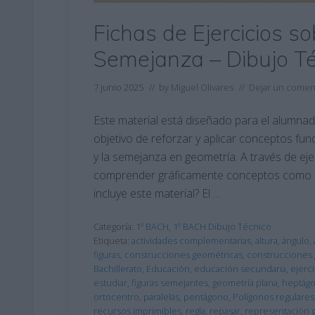
Fichas de Ejercicios s
Semejanza – Dibujo Té
7 junio 2025
// by
Miguel Olivares
//
Dejar un comen
Este material está diseñado para el alumnad
objetivo de reforzar y aplicar conceptos fu
y la semejanza en geometría. A través de eje
comprender gráficamente conceptos como la 
incluye este material? El …
Categoría:
1º BACH
,
1º BACH Dibujo Técnico
Etiqueta:
actividades complementarias
,
altura
,
ángulo
,
figuras
,
construcciones geométricas
,
construcciones g
Bachillerato
,
Educación
,
educación secundaria
,
ejerci
estudiar
,
figuras semejantes
,
geometría plana
,
heptág
ortocentro
,
paralelas
,
pentágono
,
Polígonos regulares
recursos imprimibles
,
regla
,
repasar
,
representación 