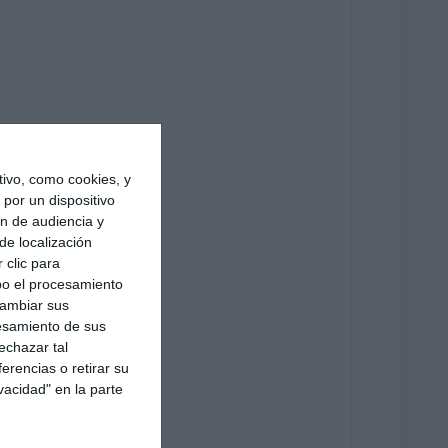
ivo, como cookies, y
por un dispositivo
ón de audiencia y
de localización
 clic para
bo el procesamiento
cambiar sus
esamiento de sus
echazar tal
erencias o retirar su
vacidad" en la parte