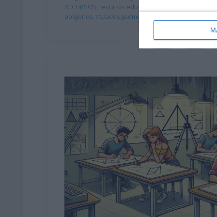
RECURSOS
,
recursos educativos
,
recursos imprimibl
polígonos
,
trazados geométricos
,
Triángulos
M