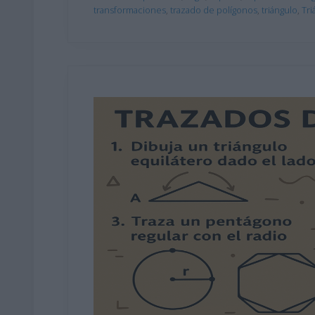
transformaciones
,
trazado de polígonos
,
triángulo
,
Tri