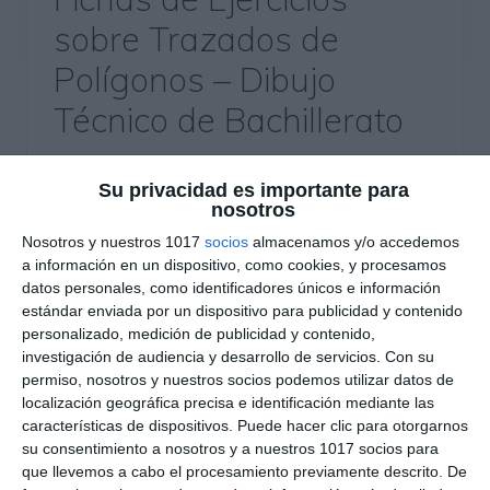
sobre Trazados de
Polígonos – Dibujo
Técnico de Bachillerato
6 junio 2025
// by
Miguel Olivares
//
Dejar un comentario
Su privacidad es importante para
nosotros
Este material está diseñado para que los
estudiantes de Dibujo Técnico de Bachillerato
Nosotros y nuestros 1017
socios
almacenamos y/o accedemos
a información en un dispositivo, como cookies, y procesamos
practiquen una variedad de trazados
datos personales, como identificadores únicos e información
geométricos de polígonos, tanto regulares como
estándar enviada por un dispositivo para publicidad y contenido
irregulares, empleando diferentes métodos de
personalizado, medición de publicidad y contenido,
construcción. A través de actividades guiadas y
investigación de audiencia y desarrollo de servicios.
Con su
permiso, nosotros y nuestros socios podemos utilizar datos de
contextualizadas, se afianzan conocimientos
localización geográfica precisa e identificación mediante las
clave para el desarrollo de la competencia
características de dispositivos. Puede hacer clic para otorgarnos
geométrica y la precisión gráfica. ¿Qué incluye
su consentimiento a nosotros y a nuestros 1017 socios para
este …
que llevemos a cabo el procesamiento previamente descrito. De