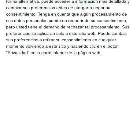
forma alternativa, puede acceder a información más detallada y
cambiar sus preferencias antes de otorgar o negar su
Categoría:
1º BACH
,
1º BACH Dibujo Técnico
consentimiento.
Tenga en cuenta que algún procesamiento de
Etiqueta:
actividades con soluciones
,
altura
,
ángulos
,
sus datos personales puede no requerir de su consentimiento,
bachillerato científico-técnico
,
baricentro
,
bisectriz
,
centro
pero usted tiene el derecho de rechazar tal procesamiento. Sus
radical
,
circunferencia tangente
,
compás
,
construcción de
preferencias se aplicarán solo a este sitio web. Puede cambiar
figuras
,
construcciones gráficas
,
dibujo con regla y compás
,
Dibujo Técnico Bachillerato
,
Educación
,
educación
sus preferencias o retirar su consentimiento en cualquier
secundaria
,
eje radical
,
ejercicios
,
ejercicios técnicos
,
ESO
,
momento volviendo a este sitio y haciendo clic en el botón
estudiar
,
geometría plana
,
heptágono
,
lugar geométrico
,
"Privacidad" en la parte inferior de la página web.
material imprimible
,
mediana
,
mediatriz
,
obligatoria
,
ortocentro
,
pentágono
,
Polígonos regulares
,
producto
geométrico
,
raíz cuadrada de segmentos
,
RECURSOS
,
recursos educativos
,
recursos imprimibles
,
regla
,
repasar
,
romboide
,
SECUNDARIA
,
trazado de polígonos
,
trazados
geométricos
,
Triángulos