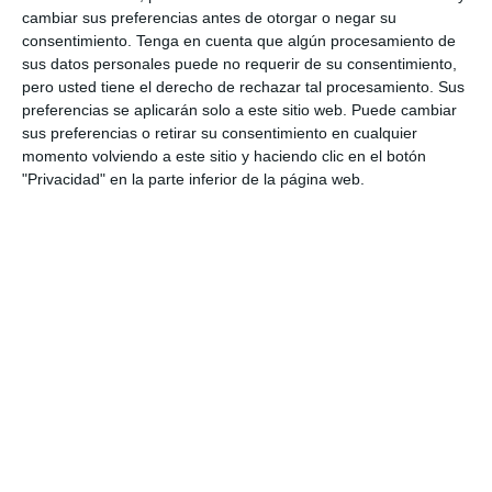
material
cambiar sus preferencias antes de otorgar o negar su
consentimiento.
Tenga en cuenta que algún procesamiento de
sus datos personales puede no requerir de su consentimiento,
Este recurso puede utilizarse como examen de
pero usted tiene el derecho de rechazar tal procesamiento. Sus
unidad, actividad de evaluación, práctica de
preferencias se aplicarán solo a este sitio web. Puede cambiar
repaso o preparación para pruebas de
Lengua
sus preferencias o retirar su consentimiento en cualquier
Castellana y Literatura en 3.º de ESO
.
momento volviendo a este sitio y haciendo clic en el botón
"Privacidad" en la parte inferior de la página web.
Gracias a la variedad de actividades propuestas,
permite reforzar el análisis sintáctico, consolidar
el reconocimiento de los distintos tipos de
complementos y mejorar la comprensión y uso
de las relaciones de coordinación en la oración.
DESCARGA AL FINAL
EL PDF