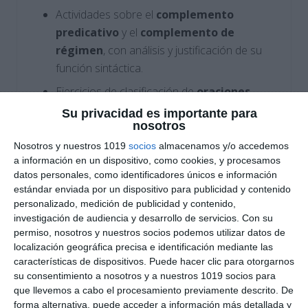
Actividades sobre el
complemento
predicativo
y el
complemento de
régimen
, con análisis y justificación de su
función sintáctica.
Ejercicios de clasificación de
oraciones
coordinadas copulativas, adversativas,
Su privacidad es importante para
nosotros
disyuntivas, explicativas y
consecutivas
, así como transformación de
Nosotros y nuestros 1019
socios
almacenamos y/o accedemos
a información en un dispositivo, como cookies, y procesamos
oraciones yuxtapuestas.
datos personales, como identificadores únicos e información
Bloque de
ortografía y puntuación
estándar enviada por un dispositivo para publicidad y contenido
dedicado al uso correcto de los
dos puntos
personalizado, medición de publicidad y contenido,
investigación de audiencia y desarrollo de servicios.
Con su
y el
punto y coma
, acompañado de un
permiso, nosotros y nuestros socios podemos utilizar datos de
solucionario completo
con criterios de
localización geográfica precisa e identificación mediante las
corrección para docentes.
características de dispositivos. Puede hacer clic para otorgarnos
su consentimiento a nosotros y a nuestros 1019 socios para
Cómo utilizar este
que llevemos a cabo el procesamiento previamente descrito. De
forma alternativa, puede acceder a información más detallada y