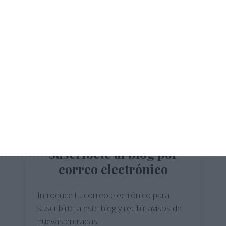
ESO
Cuadernillo de Verano – Tecnología y
Digitalización 1.º ESO
Crucigramas – Biologia y Geologia
Cuadernillo de Verano – Educación
Física 4.º ESO
Suscríbete al blog por
correo electrónico
Introduce tu correo electrónico para
suscribirte a este blog y recibir avisos de
nuevas entradas.