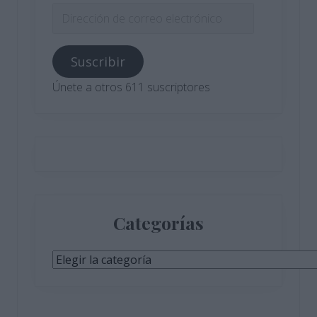
Dirección
de
correo
Suscribir
electrónico
Únete a otros 611 suscriptores
Categorías
Categorías