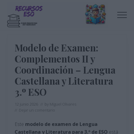
Menu
Saltar
Saltar
al
a
Men
contenido
la
principal
barra
Tu
lateral
blog
de
principal
Modelo de Examen:
educación
Complementos II y
Coordinación – Lengua
Castellana y Literatura
3.º ESO
12 junio 2026
// by
Miguel Olivares
//
Dejar un comentario
Este
modelo de examen de Lengua
Castellana y Literatura para 3.º de ESO
está