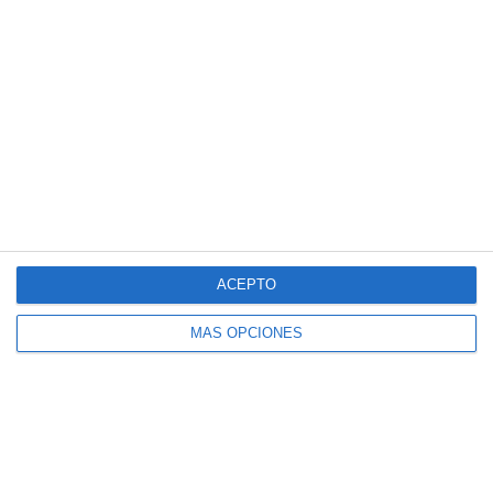
Ilustraciones Didácticas: Literatura
Contemporánea – Lengua Castellana y
Literatura ESO
ACEPTO
MÁS OPCIONES
Ilustraciones Didácticas: Literatura de