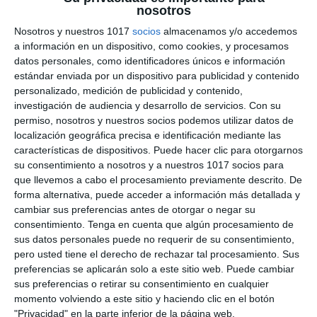
nosotros
sobre Ley de Ohm –
Nosotros y nuestros 1017
socios
almacenamos y/o accedemos
Tecnología 3º de ESO
a información en un dispositivo, como cookies, y procesamos
datos personales, como identificadores únicos e información
estándar enviada por un dispositivo para publicidad y contenido
18 mayo 2025
// by
Miguel Olivares
personalizado, medición de publicidad y contenido,
//
Dejar un comentario
investigación de audiencia y desarrollo de servicios.
Con su
permiso, nosotros y nuestros socios podemos utilizar datos de
Este material está diseñado para que los
localización geográfica precisa e identificación mediante las
estudiantes de Tecnología de 3.º de ESO apliquen
características de dispositivos. Puede hacer clic para otorgarnos
la Ley de Ohm en la resolución de problemas
su consentimiento a nosotros y a nuestros 1017 socios para
que llevemos a cabo el procesamiento previamente descrito. De
eléctricos sencillos. A través de ejemplos y
forma alternativa, puede acceder a información más detallada y
ejercicios con datos reales, se refuerzan
cambiar sus preferencias antes de otorgar o negar su
conceptos fundamentales como la relación entre
consentimiento.
Tenga en cuenta que algún procesamiento de
voltaje, intensidad y resistencia en circuitos
sus datos personales puede no requerir de su consentimiento,
pero usted tiene el derecho de rechazar tal procesamiento. Sus
eléctricos. ¿Qué incluye este material? El …
preferencias se aplicarán solo a este sitio web. Puede cambiar
sus preferencias o retirar su consentimiento en cualquier
Categoría:
3º ESO
,
3º ESO Tecnología
momento volviendo a este sitio y haciendo clic en el botón
Etiqueta:
batería
,
bombilla
,
cálculo eléctrico
,
circuitos
"Privacidad" en la parte inferior de la página web.