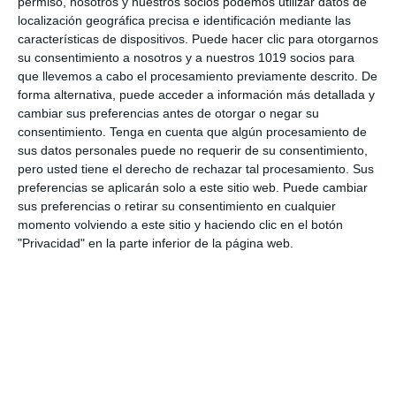
permiso, nosotros y nuestros socios podemos utilizar datos de
localización geográfica precisa e identificación mediante las
Texto con huecos
, centrado en la relación
características de dispositivos. Puede hacer clic para otorgarnos
entre arte,
religión
,
vida eterna
,
su consentimiento a nosotros y a nuestros 1019 socios para
que llevemos a cabo el procesamiento previamente descrito. De
jerarquía social
y normas de
forma alternativa, puede acceder a información más detallada y
representación, reforzando la comprensión
cambiar sus preferencias antes de otorgar o negar su
global del periodo.
consentimiento.
Tenga en cuenta que algún procesamiento de
sus datos personales puede no requerir de su consentimiento,
pero usted tiene el derecho de rechazar tal procesamiento. Sus
Análisis de imágenes
, tanto de pintura
preferencias se aplicarán solo a este sitio web. Puede cambiar
mural como de escultura, con preguntas
sus preferencias o retirar su consentimiento en cualquier
guiadas sobre tipo de obra, personajes
momento volviendo a este sitio y haciendo clic en el botón
representados, función religiosa o funeraria
"Privacidad" en la parte inferior de la página web.
y características propias del estilo egipcio.
Detección y corrección de errores
históricos
, junto con la selección de
afirmaciones correctas, fomentando el
pensamiento crítico y la consolidación de