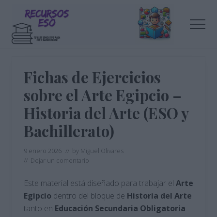
Menu
Saltar
Saltar
al
a
Men
contenido
la
principal
barra
Tu
lateral
blog
de
principal
Fichas de Ejercicios
educación
sobre el Arte Egipcio –
Historia del Arte (ESO y
Bachillerato)
9 enero 2026
// by
Miguel Olivares
//
Dejar un comentario
Este material está diseñado para trabajar el
Arte
Egipcio
dentro del bloque de
Historia del Arte
tanto en
Educación Secundaria Obligatoria