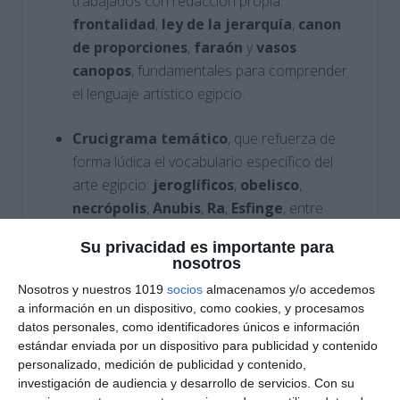
trabajados con redacción propia:
frontalidad
,
ley de la jerarquía
,
canon
de proporciones
,
faraón
y
vasos
canopos
, fundamentales para comprender
el lenguaje artístico egipcio.
Crucigrama temático
, que refuerza de
forma lúdica el vocabulario específico del
arte egipcio:
jeroglíficos
,
obelisco
,
necrópolis
,
Anubis
,
Ra
,
Esfinge
, entre
otros.
Su privacidad es importante para
nosotros
Ejercicios de verdadero y falso
, con
Nosotros y nuestros 1019
socios
almacenamos y/o accedemos
corrección de afirmaciones erróneas, que
a información en un dispositivo, como cookies, y procesamos
permiten afianzar ideas clave como la
datos personales, como identificadores únicos e información
función
funeraria
, la
ausencia de
estándar enviada por un dispositivo para publicidad y contenido
personalizado, medición de publicidad y contenido,
perspectiva
, la
frontalidad
o la
investigación de audiencia y desarrollo de servicios.
Con su
estabilidad formal
del arte egipcio.