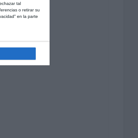
echazar tal
erencias o retirar su
vacidad" en la parte