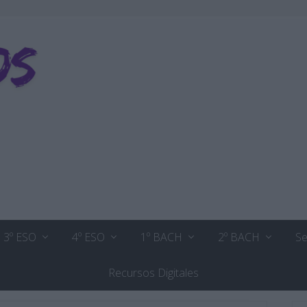
3º ESO
4º ESO
1º BACH
2º BACH
Se
Recursos Digitales