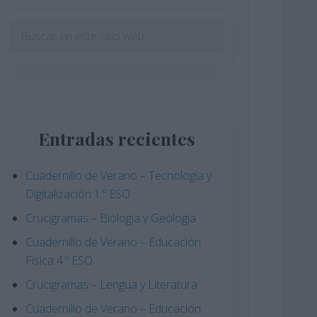
Barra
Buscar
en
lateral
este
principal
sitio
web
Entradas recientes
Cuadernillo de Verano – Tecnología y
Digitalización 1.º ESO
Crucigramas – Biologia y Geologia
Cuadernillo de Verano – Educación
Física 4.º ESO
Crucigramas – Lengua y Literatura
Cuadernillo de Verano – Educación