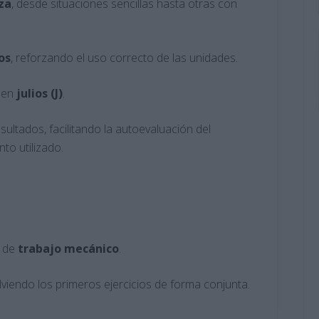
za
, desde situaciones sencillas hasta otras con
os
, reforzando el uso correcto de las unidades.
e en
julios (J)
.
sultados, facilitando la autoevaluación del
to utilizado.
o de
trabajo mecánico
.
olviendo los primeros ejercicios de forma conjunta.