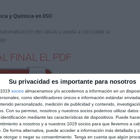
sica y Química en ESO
.
automatización del cálculo y ayuda a consolidar la
ajo.
L FINAL EL PDF
Su privacidad es importante para nosotros
s 1019
socios
almacenamos y/o accedemos a información en un disposit
sonales, como identificadores únicos e información estándar enviada 
ntenido personalizado, medición de publicidad y contenido, investigaci
os.
Con su permiso, nosotros y nuestros socios podemos utilizar datos 
identificación mediante las características de dispositivos. Puede hacer
Suscribirse
ntimiento a nosotros y a nuestros 1019 socios para que llevemos a ca
. De forma alternativa, puede acceder a información más detallada y 
Únete a otros 553 suscriptores
e otorgar o negar su consentimiento.
Tenga en cuenta que algún proc