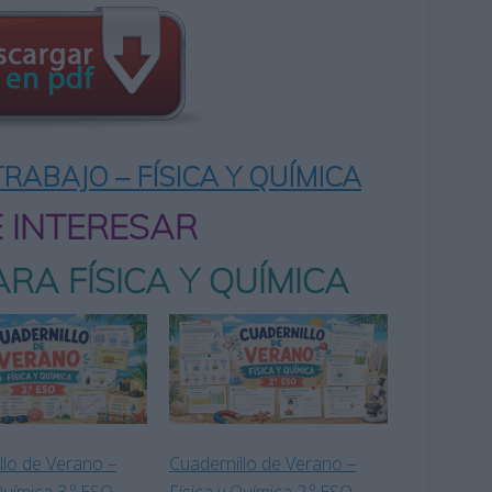
RABAJO – FÍSICA Y QUÍMICA
E INTERESAR
RA FÍSICA Y QUÍMICA
llo de Verano –
Cuadernillo de Verano –
Química 3.º ESO
Física y Química 2.º ESO