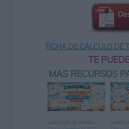
FICHA DE CÁLCULO DE T
TE PUED
MAS RECURSOS PA
Cuadernillo de Verano –
Cuaderni
Física y Química 4.º ESO
Física y 