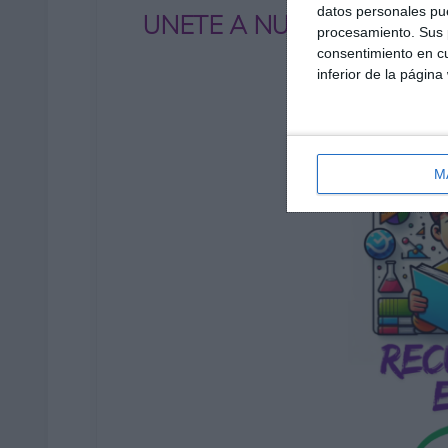
datos personales pue
UNETE A NUESTRO GRUP
procesamiento. Sus p
consentimiento en cu
inferior de la página
M