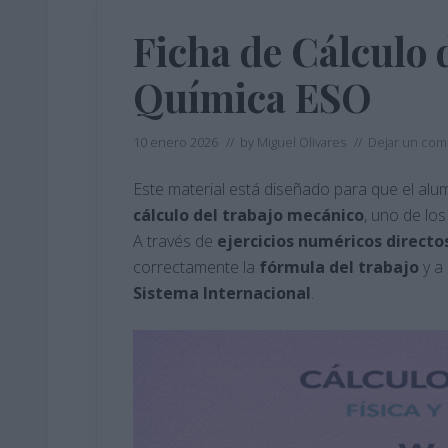
Ficha de Cálculo d
Química ESO
10 enero 2026
// by
Miguel Olivares
//
Dejar un com
Este material está diseñado para que el al
cálculo del trabajo mecánico
, uno de lo
A través de
ejercicios numéricos directo
correctamente la
fórmula del trabajo
y a
Sistema Internacional
.