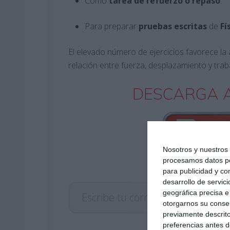
Como
tarea de refuerzo o repaso
.
Para preparar
pruebas escritas
de
Fí
El elevado número de ejercicios favorece la 
relación entre fuerza, desplazamiento y trab
DESCARGA A
Nosotros y nuestro
procesamos datos per
para publicidad y co
Escribe tu correo electrónico…
desarrollo de servici
geográfica precisa e 
otorgarnos su conse
previamente descrito
preferencias antes d