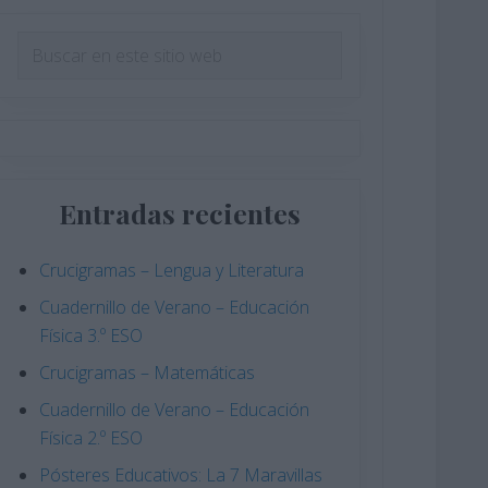
Barra
Buscar
en
lateral
este
principal
sitio
web
Entradas recientes
Crucigramas – Lengua y Literatura
Cuadernillo de Verano – Educación
Física 3.º ESO
Crucigramas – Matemáticas
Cuadernillo de Verano – Educación
Física 2.º ESO
Pósteres Educativos: La 7 Maravillas