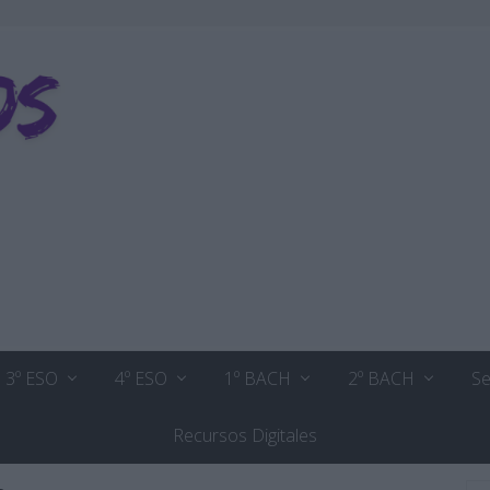
3º ESO
4º ESO
1º BACH
2º BACH
Se
Recursos Digitales