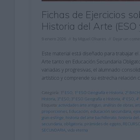
Fichas de Ejercicios so
Historia del Arte (ESO 
9 enero 2026
// by
Miguel Olivares
//
Dejar un come
Este material está diseñado para trabajar el 
Arte tanto en Educación Secundaria Obligato
variadas y progresivas, el alumnado consoli
artístico y comprende su estrecha relación co
Categoría:
1º ESO
,
1º ESO Geografía e Historia
,
2º BACH
Historia
,
3º ESO
,
3º ESO Geografía e Historia
,
4º ESO
,
4º
Etiqueta:
actividades arte antiguo
,
análisis de obras
,
ar
proporciones
,
Educación
,
educación secundaria
,
eje
gran esfinge
,
historia del arte bachillerato
,
historia del
secundaria
,
obligatoria
,
pirámides de egipto
,
RECURS
SECUNDARIA
,
vida eterna