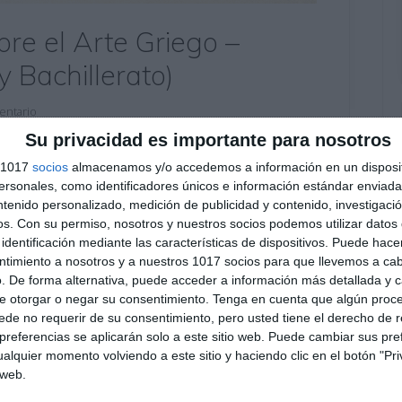
bre el Arte Griego –
y Bachillerato)
entario
Su privacidad es importante para nosotros
 Arte Griego dentro del bloque de Historia del
s 1017
socios
almacenamos y/o accedemos a información en un disposit
oria como en Bachillerato.A través de actividades
sonales, como identificadores únicos e información estándar enviada 
de los principios estéticos fundamentales del
ntenido personalizado, medición de publicidad y contenido, investigaci
eal, la proporción, la simetría y el naturalismo,
os.
Con su permiso, nosotros y nuestros socios podemos utilizar datos 
identificación mediante las características de dispositivos. Puede hacer
ntimiento a nosotros y a nuestros 1017 socios para que llevemos a ca
. De forma alternativa, puede acceder a información más detallada y 
,
2º BACH Historia del Arte
,
2º ESO
,
2º ESO Geografía e
e otorgar o negar su consentimiento.
Tenga en cuenta que algún proc
 ESO Historia
de no requerir de su consentimiento, pero usted tiene el derecho de r
 arte
,
arte clásico
,
arte de la antigua grecia
,
arte griego
,
referencias se aplicarán solo a este sitio web. Puede cambiar sus pref
ltural
,
discóbolo
,
Educación
,
educación secundaria
,
alquier momento volviendo a este sitio y haciendo clic en el botón "Pri
griego
,
historia del arte bachillerato
,
historia del arte eso
,
 web.
,
órdenes arquitectónicos
,
parténon
,
RECURSOS
,
recursos
DARIA