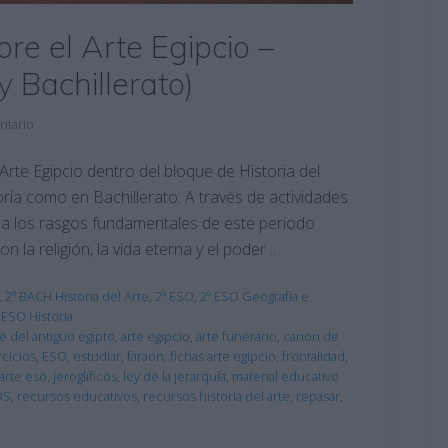
bre el Arte Egipcio –
y Bachillerato)
ntario
Arte Egipcio dentro del bloque de Historia del
ria como en Bachillerato. A través de actividades
da los rasgos fundamentales de este periodo
n la religión, la vida eterna y el poder …
,
2º BACH Historia del Arte
,
2º ESO
,
2º ESO Geografía e
 ESO Historia
te del antiguo egipto
,
arte egipcio
,
arte funerario
,
canon de
rcicios
,
ESO
,
estudiar
,
faraón
,
fichas arte egipcio
,
frontalidad
,
 arte eso
,
jeroglíficos
,
ley de la jerarquía
,
material educativo
OS
,
recursos educativos
,
recursos historia del arte
,
repasar
,