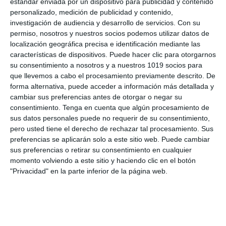
estándar enviada por un dispositivo para publicidad y contenido
personalizado, medición de publicidad y contenido,
Categoría:
1º ESO
,
1º ESO Geografía e Historia
investigación de audiencia y desarrollo de servicios.
Con su
Etiqueta:
antiguo egipto
,
arquitectura egipcia
,
Ciencias
permiso, nosotros y nuestros socios podemos utilizar datos de
Sociales
,
civilización egipcia
,
civilizaciones antiguas
,
cultura
localización geográfica precisa e identificación mediante las
egipcia
,
Educación
,
educación secundaria
,
egipto antiguo
,
características de dispositivos. Puede hacer clic para otorgarnos
egipto ESO
,
ejercicios
,
esfinge
,
ESO
,
estudiar
,
faraón
,
su consentimiento a nosotros y a nuestros 1019 socios para
geografía e historia ESO
,
historia antigua
,
historia ESO
,
que llevemos a cabo el procesamiento previamente descrito. De
ilustración didáctica
,
jeroglíficos
,
material imprimible
,
forma alternativa, puede acceder a información más detallada y
momificación
,
nilo y egipto
,
obligatoria
,
pirámides de egipto
,
cambiar sus preferencias antes de otorgar o negar su
recurso educativo
,
recursos educativos
,
religión egipcia
,
consentimiento.
Tenga en cuenta que algún procesamiento de
repasar
,
río nilo
,
SECUNDARIA
,
sociedad egipcia
,
templos
sus datos personales puede no requerir de su consentimiento,
egipcios
,
visual thinking
pero usted tiene el derecho de rechazar tal procesamiento. Sus
preferencias se aplicarán solo a este sitio web. Puede cambiar
sus preferencias o retirar su consentimiento en cualquier
momento volviendo a este sitio y haciendo clic en el botón
"Privacidad" en la parte inferior de la página web.