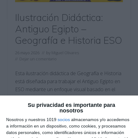
Ilustración Didáctica:
Antiguo Egipto –
Geografía e Historia ESO
26 mayo 2026
// by
Miguel Olivares
//
Dejar un comentario
Esta ilustración didáctica de Geografía e Historia
está diseñada para trabajar el Antiguo Egipto en
ESO mediante un enfoque visual basado en el
Visual Thinking. El material combina mapas,
Su privacidad es importante para
escenas ilustradas, esquemas y explicaciones
nosotros
resumidas para ayudar al alumnado a
Nosotros y nuestros 1019
socios
almacenamos y/o accedemos
comprender la organización política, social y
a información en un dispositivo, como cookies, y procesamos
cultural de una de las civilizaciones más
datos personales, como identificadores únicos e información
importantes de …