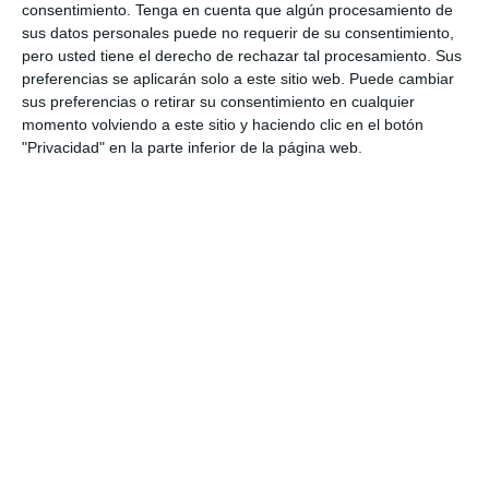
consentimiento.
Tenga en cuenta que algún procesamiento de
sus datos personales puede no requerir de su consentimiento,
Escribe tu correo electrónico…
pero usted tiene el derecho de rechazar tal procesamiento. Sus
preferencias se aplicarán solo a este sitio web. Puede cambiar
Suscribirse
sus preferencias o retirar su consentimiento en cualquier
momento volviendo a este sitio y haciendo clic en el botón
Únete a otros 552 suscriptores
"Privacidad" en la parte inferior de la página web.
UNETE A NUESTRO GRUPO
EXCLUSIVO DE WHATSAPP