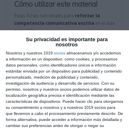
Cómo utilizar este material
Estas fichas son ideales para
reforzar la
competencia comunicativa escrita
en el aula
o en casa.
Pueden emplearse como
actividades de
Su privacidad es importante para
nosotros
repaso
,
tareas de consolidación
o incluso
como base para
proyectos de escritura
Nosotros y nuestros 1019
socios
almacenamos y/o accedemos
a información en un dispositivo, como cookies, y procesamos
creativa
, donde el alumnado elabore sus
datos personales, como identificadores únicos e información
propios textos siguiendo modelos reales.
estándar enviada por un dispositivo para publicidad y contenido
personalizado, medición de publicidad y contenido,
DESCARGA AL FINAL
investigación de audiencia y desarrollo de servicios.
Con su
permiso, nosotros y nuestros socios podemos utilizar datos de
EL PDF
localización geográfica precisa e identificación mediante las
características de dispositivos. Puede hacer clic para otorgarnos
su consentimiento a nosotros y a nuestros 1019 socios para
que llevemos a cabo el procesamiento previamente descrito. De
forma alternativa, puede acceder a información más detallada y
cambiar sus preferencias antes de otorgar o negar su