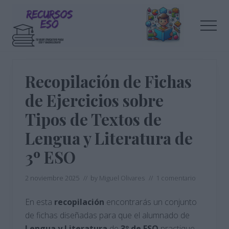
Menu
Saltar
Saltar
al
a
Men
contenido
la
principal
barra
Tu
lateral
blog
de
principal
Recopilación de Fichas
educación
de Ejercicios sobre
Tipos de Textos de
Lengua y Literatura de
3º ESO
2 noviembre 2025
// by
Miguel Olivares
//
1 comentario
En esta
recopilación
encontrarás un conjunto
de fichas diseñadas para que el alumnado de
Lengua y Literatura
de
3º de ESO
practique