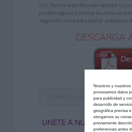
ESO. Permite al profesorado detectar los co
posibles lagunas y orientar las primeras u
diagnóstico inicial para diseñar actividades 
DESCARGA A
Nosotros y nuestro
Escribe tu correo electrónico…
procesamos datos per
para publicidad y co
desarrollo de servici
geográfica precisa e 
otorgarnos su conse
UNETE A NUESTRO GRUP
previamente descrito
preferencias antes d