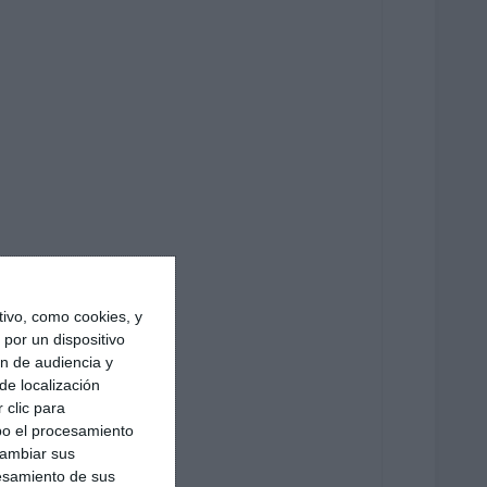
ivo, como cookies, y
por un dispositivo
ón de audiencia y
de localización
 clic para
bo el procesamiento
cambiar sus
esamiento de sus