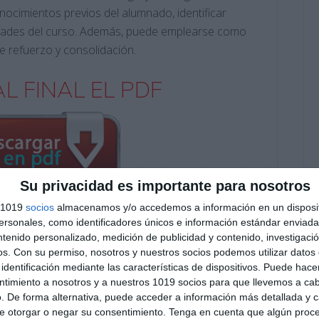
nocimientos previos del alumnado, identificar
nidades del curso. Además, puede emplearse como
de refuerzo y consolidación.
L FINAL EL PDF
Su privacidad es importante para nosotros
s 1019
socios
almacenamos y/o accedemos a información en un disposit
sonales, como identificadores únicos e información estándar enviada 
Suscribirse
ntenido personalizado, medición de publicidad y contenido, investigaci
os.
Con su permiso, nosotros y nuestros socios podemos utilizar datos 
identificación mediante las características de dispositivos. Puede hacer
Únete a otros 553 suscriptores
ntimiento a nosotros y a nuestros 1019 socios para que llevemos a ca
O EXCLUSIVO DE WHATSAPP
. De forma alternativa, puede acceder a información más detallada y 
e otorgar o negar su consentimiento.
Tenga en cuenta que algún proc