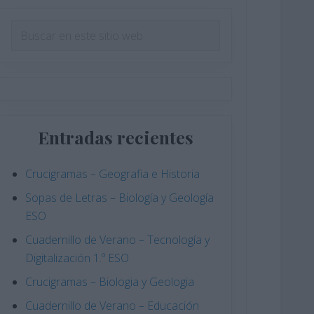
Barra
Buscar
en
lateral
este
principal
sitio
web
Entradas recientes
Crucigramas – Geografia e Historia
Sopas de Letras – Biología y Geología
ESO
Cuadernillo de Verano – Tecnología y
Digitalización 1.º ESO
Crucigramas – Biologia y Geologia
Cuadernillo de Verano – Educación