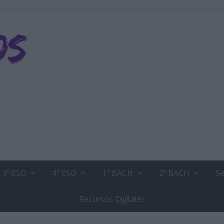
3º ESO
4º ESO
1º BACH
2º BACH
Se
Recursos Digitales