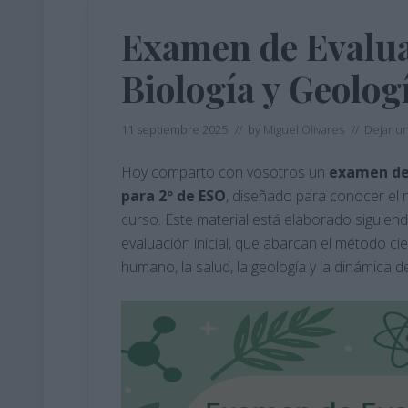
Examen de Evaluac
Biología y Geolog
11 septiembre 2025
// by
Miguel Olivares
//
Dejar u
Hoy comparto con vosotros un
examen de 
para 2º de ESO
, diseñado para conocer el 
curso. Este material está elaborado siguien
evaluación inicial, que abarcan el método cient
humano, la salud, la geología y la dinámica de