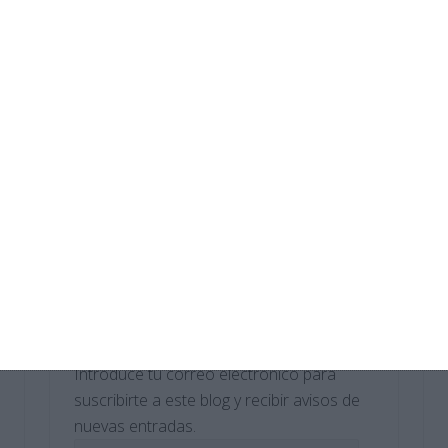
Crucigramas – Geografia e Historia
Sopas de Letras – Biología y Geología
ESO
Cuadernillo de Verano – Tecnología y
Digitalización 1.º ESO
Crucigramas – Biologia y Geologia
Suscríbete al blog por
correo electrónico
Introduce tu correo electrónico para
suscribirte a este blog y recibir avisos de
nuevas entradas.