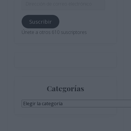
Dirección
de
correo
Suscribir
electrónico
Únete a otros 610 suscriptores
Categorías
Categorías