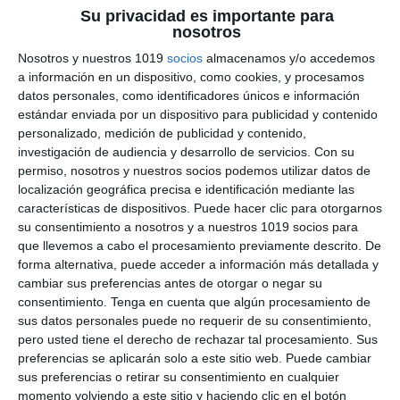
Fichas de Ejercicios
Su privacidad es importante para
nosotros
sobre Neumática –
Nosotros y nuestros 1019
socios
almacenamos y/o accedemos
Tecnología 4º de ESO
a información en un dispositivo, como cookies, y procesamos
datos personales, como identificadores únicos e información
estándar enviada por un dispositivo para publicidad y contenido
30 mayo 2025
// by
Miguel Olivares
personalizado, medición de publicidad y contenido,
//
Dejar un comentario
investigación de audiencia y desarrollo de servicios.
Con su
permiso, nosotros y nuestros socios podemos utilizar datos de
Este material está diseñado para que los
localización geográfica precisa e identificación mediante las
estudiantes de Tecnología de 4.º de ESO trabajen
características de dispositivos. Puede hacer clic para otorgarnos
en profundidad los conceptos fundamentales de
su consentimiento a nosotros y a nuestros 1019 socios para
la neumática. A través de ejercicios técnicos,
que llevemos a cabo el procesamiento previamente descrito. De
forma alternativa, puede acceder a información más detallada y
cálculos prácticos y diseño de circuitos, el
cambiar sus preferencias antes de otorgar o negar su
alumnado podrá afianzar conocimientos sobre
consentimiento.
Tenga en cuenta que algún procesamiento de
cilindros, compresores, válvulas, caudales y
sus datos personales puede no requerir de su consentimiento,
fuerzas neumáticas en sistemas automatizados.
pero usted tiene el derecho de rechazar tal procesamiento. Sus
preferencias se aplicarán solo a este sitio web. Puede cambiar
¿Qué incluye este material? El …
sus preferencias o retirar su consentimiento en cualquier
momento volviendo a este sitio y haciendo clic en el botón