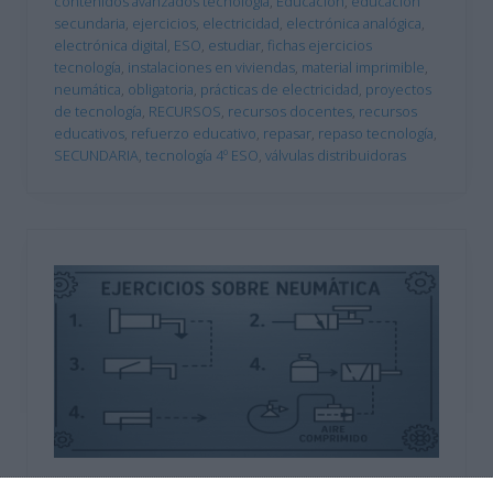
contenidos avanzados tecnología
,
Educación
,
educación
secundaria
,
ejercicios
,
electricidad
,
electrónica analógica
,
electrónica digital
,
ESO
,
estudiar
,
fichas ejercicios
tecnología
,
instalaciones en viviendas
,
material imprimible
,
neumática
,
obligatoria
,
prácticas de electricidad
,
proyectos
de tecnología
,
RECURSOS
,
recursos docentes
,
recursos
educativos
,
refuerzo educativo
,
repasar
,
repaso tecnología
,
SECUNDARIA
,
tecnología 4º ESO
,
válvulas distribuidoras