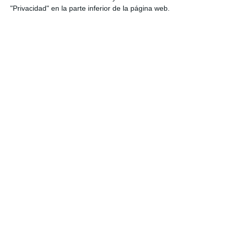
Categoría:
4º ESO
,
4º ESO Tecnología
"Privacidad" en la parte inferior de la página web.
Etiqueta:
actuadores
,
automatización
,
cálculo técnico
,
caudal
,
cilindros neumáticos
,
circuito neumático
,
componentes neumáticos
,
compresor
,
consumo de aire
,
doble efecto
,
Educación
,
educación secundaria
,
ejercicios
,
ESO
,
esquemas
,
estudiar
,
fichas imprimibles
,
fuerza
neumática
,
neumática
,
obligatoria
,
potencia
,
presión
,
RECURSOS
,
recursos educativos
,
repasar
,
SECUNDARIA
,
simple efecto
,
tecnología 4º ESO
,
válvulas