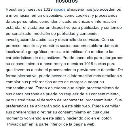
nosotros
sobre Electricidad –
Nosotros y nuestros 1019
socios
almacenamos y/o accedemos
a información en un dispositivo, como cookies, y procesamos
Tecnología 4º de ESO
datos personales, como identificadores únicos e información
estándar enviada por un dispositivo para publicidad y contenido
26 mayo 2025
// by
Miguel Olivares
personalizado, medición de publicidad y contenido,
//
Dejar un comentario
investigación de audiencia y desarrollo de servicios.
Con su
permiso, nosotros y nuestros socios podemos utilizar datos de
Este material está diseñado para que los
localización geográfica precisa e identificación mediante las
características de dispositivos. Puede hacer clic para otorgarnos
estudiantes de Tecnología de 4.º de ESO
su consentimiento a nosotros y a nuestros 1019 socios para
practiquen la resolución de circuitos eléctricos
que llevemos a cabo el procesamiento previamente descrito. De
en diferentes configuraciones: serie, paralelo y
forma alternativa, puede acceder a información más detallada y
mixto. A través de problemas estructurados y
cambiar sus preferencias antes de otorgar o negar su
consentimiento.
Tenga en cuenta que algún procesamiento de
completos, el alumnado podrá aplicar las leyes
sus datos personales puede no requerir de su consentimiento,
fundamentales de la electricidad y afianzar el uso
pero usted tiene el derecho de rechazar tal procesamiento. Sus
de fórmulas y unidades en cálculos eléctricos. …
preferencias se aplicarán solo a este sitio web. Puede cambiar
sus preferencias o retirar su consentimiento en cualquier
Categoría:
4º ESO
,
4º ESO Tecnología
momento volviendo a este sitio y haciendo clic en el botón
Etiqueta:
análisis de circuitos
,
cálculo eléctrico
,
circuito
"Privacidad" en la parte inferior de la página web.