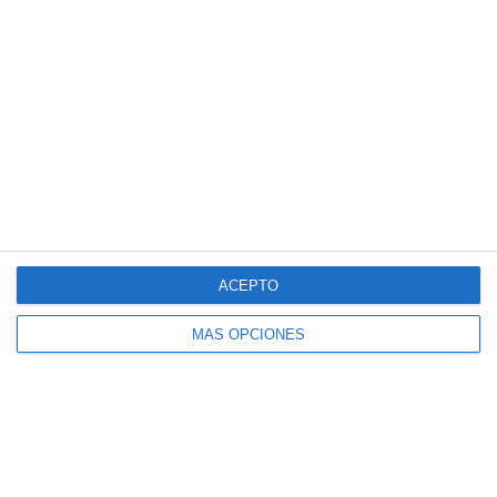
Entradas recientes
Crucigramas – Física y Química
Sopas de Letras – Economía ESO
Cuadernillo de Verano – Tecnología y
Digitalización 2.º ESO
Crucigramas – Geografia e Historia
Sopas de Letras – Biología y Geología
ESO
ACEPTO
MÁS OPCIONES
Suscríbete al blog por
correo electrónico