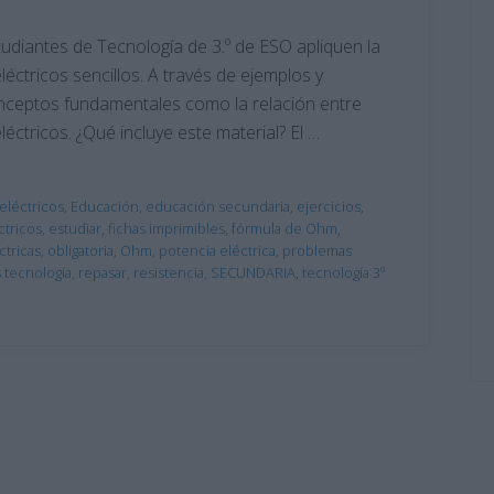
tudiantes de Tecnología de 3.º de ESO apliquen la
ctricos sencillos. A través de ejemplos y
onceptos fundamentales como la relación entre
eléctricos. ¿Qué incluye este material? El …
 eléctricos
,
Educación
,
educación secundaria
,
ejercicios
,
tricos
,
estudiar
,
fichas imprimibles
,
fórmula de Ohm
,
ctricas
,
obligatoria
,
Ohm
,
potencia eléctrica
,
problemas
 tecnología
,
repasar
,
resistencia
,
SECUNDARIA
,
tecnología 3º