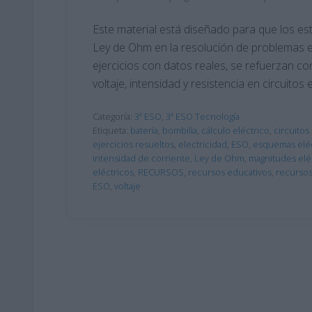
Este material está diseñado para que los es
Ley de Ohm en la resolución de problemas elé
ejercicios con datos reales, se refuerzan c
voltaje, intensidad y resistencia en circuitos 
Categoría:
3º ESO
,
3º ESO Tecnología
Etiqueta:
batería
,
bombilla
,
cálculo eléctrico
,
circuitos
ejercicios resueltos
,
electricidad
,
ESO
,
esquemas eléc
intensidad de corriente
,
Ley de Ohm
,
magnitudes elé
eléctricos
,
RECURSOS
,
recursos educativos
,
recursos
ESO
,
voltaje