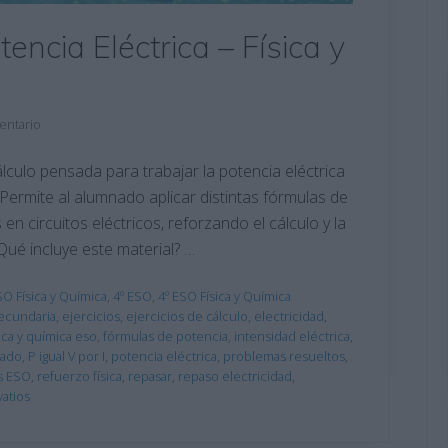
encia Eléctrica – Física y
entario
álculo pensada para trabajar la potencia eléctrica
 Permite al alumnado aplicar distintas fórmulas de
 en circuitos eléctricos, reforzando el cálculo y la
Qué incluye este material? …
SO Física y Química
,
4º ESO
,
4º ESO Física y Química
ecundaria
,
ejercicios
,
ejercicios de cálculo
,
electricidad
,
sica y química eso
,
fórmulas de potencia
,
intensidad eléctrica
,
rado
,
P igual V por I
,
potencia eléctrica
,
problemas resueltos
,
s ESO
,
refuerzo física
,
repasar
,
repaso electricidad
,
vatios