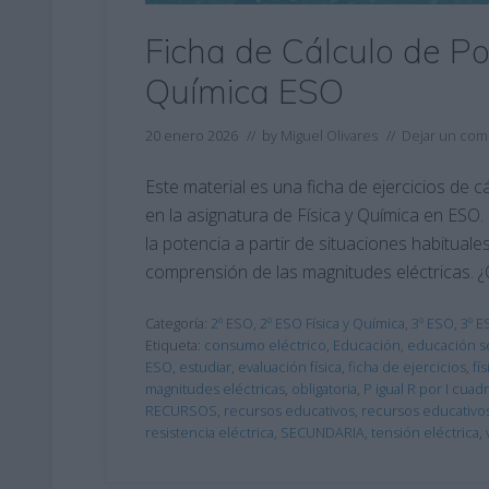
Ficha de Cálculo de Pot
Química ESO
20 enero 2026
// by
Miguel Olivares
//
Dejar un com
Este material es una ficha de ejercicios de c
en la asignatura de Física y Química en ESO.
la potencia a partir de situaciones habituales
comprensión de las magnitudes eléctricas. ¿
Categoría:
2º ESO
,
2º ESO Física y Química
,
3º ESO
,
3º E
Etiqueta:
consumo eléctrico
,
Educación
,
educación s
ESO
,
estudiar
,
evaluación física
,
ficha de ejercicios
,
fí
magnitudes eléctricas
,
obligatoria
,
P igual R por I cuad
RECURSOS
,
recursos educativos
,
recursos educativo
resistencia eléctrica
,
SECUNDARIA
,
tensión eléctrica
,