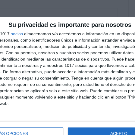
Su privacidad es importante para nosotros
s 1017
socios
almacenamos y/o accedemos a información en un disposit
sonales, como identificadores únicos e información estándar enviada 
ntenido personalizado, medición de publicidad y contenido, investigaci
os.
Con su permiso, nosotros y nuestros socios podemos utilizar datos 
identificación mediante las características de dispositivos. Puede hacer
ntimiento a nosotros y a nuestros 1017 socios para que llevemos a ca
. De forma alternativa, puede acceder a información más detallada y 
e otorgar o negar su consentimiento.
Tenga en cuenta que algún proc
de no requerir de su consentimiento, pero usted tiene el derecho de r
referencias se aplicarán solo a este sitio web. Puede cambiar sus pref
alquier momento volviendo a este sitio y haciendo clic en el botón "Pri
 web.
ÁS OPCIONES
ACEPTO