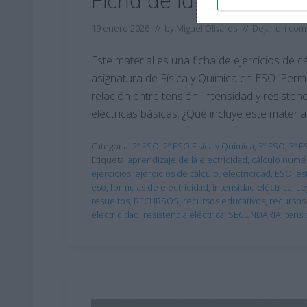
Ficha de la Ley de Oh
19 enero 2026
// by
Miguel Olivares
//
Dejar un com
Este material es una ficha de ejercicios de 
asignatura de Física y Química en ESO. Permi
relación entre tensión, intensidad y resisten
eléctricas básicas. ¿Qué incluye este materi
Categoría:
2º ESO
,
2º ESO Física y Química
,
3º ESO
,
3º E
Etiqueta:
aprendizaje de la electricidad
,
cálculo numé
ejercicios
,
ejercicios de cálculo
,
electricidad
,
ESO
,
es
eso
,
fórmulas de electricidad
,
intensidad eléctrica
,
Le
resueltos
,
RECURSOS
,
recursos educativos
,
recursos
electricidad
,
resistencia eléctrica
,
SECUNDARIA
,
tensi