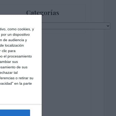
Categorías
Categorías
ivo, como cookies, y
por un dispositivo
ón de audiencia y
de localización
 clic para
bo el procesamiento
cambiar sus
esamiento de sus
echazar tal
erencias o retirar su
vacidad" en la parte