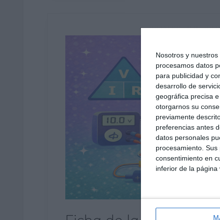
Nosotros y nuestro
procesamos datos per
para publicidad y co
desarrollo de servici
geográfica precisa e 
otorgarnos su conse
previamente descrito
preferencias antes d
datos personales pue
procesamiento. Sus p
consentimiento en cu
inferior de la página
M