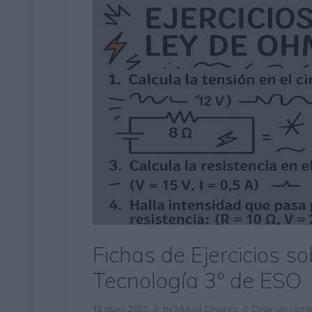
Fichas de Ejercicios s
Tecnología 3º de ESO
18 mayo 2025
// by
Miguel Olivares
//
Dejar un come