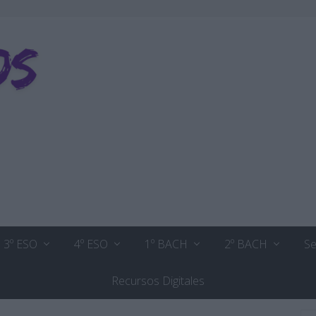
3º ESO
4º ESO
1º BACH
2º BACH
Se
Recursos Digitales