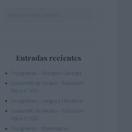
Barra
Buscar
en
lateral
este
principal
sitio
web
Entradas recientes
Crucigramas – Biologia y Geologia
Cuadernillo de Verano – Educación
Física 4.º ESO
Crucigramas – Lengua y Literatura
Cuadernillo de Verano – Educación
Física 3.º ESO
Crucigramas – Matemáticas