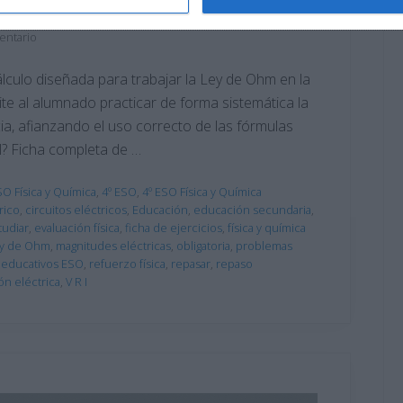
m – Física y Química ESO
entario
cálculo diseñada para trabajar la Ley de Ohm en la
te al alumnado practicar de forma sistemática la
cia, afianzando el uso correcto de las fórmulas
al? Ficha completa de …
SO Física y Química
,
4º ESO
,
4º ESO Física y Química
rico
,
circuitos eléctricos
,
Educación
,
educación secundaria
,
tudiar
,
evaluación física
,
ficha de ejercicios
,
física y química
y de Ohm
,
magnitudes eléctricas
,
obligatoria
,
problemas
 educativos ESO
,
refuerzo física
,
repasar
,
repaso
ón eléctrica
,
V R I