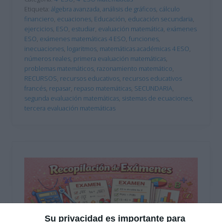
Etiqueta:
álgebra avanzada
,
análisis de gráficos
,
cálculo
financiero
,
ecuaciones
,
Educación
,
educación secundaria
,
ejercicios
,
ESO
,
estudiar
,
evaluación matemática
,
exámenes
ESO
,
exámenes matemáticas 4 ESO
,
funciones
,
inecuaciones
,
logaritmos
,
matemáticas académicas 4 ESO
,
números reales
,
primera evaluación matemáticas
,
problemas matemáticos
,
razonamiento matemático
,
RECURSOS
,
recursos educativos
,
recursos educativos
francés
,
repasar
,
repaso matemáticas
,
SECUNDARIA
,
segunda evaluación matemáticas
,
sistemas de ecuaciones
,
tercera evaluación matemáticas
Su privacidad es importante para