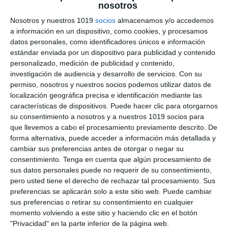
nosotros
Nosotros y nuestros 1019
socios
almacenamos y/o accedemos
a información en un dispositivo, como cookies, y procesamos
datos personales, como identificadores únicos e información
Recopilación de
estándar enviada por un dispositivo para publicidad y contenido
Exámenes de
personalizado, medición de publicidad y contenido,
investigación de audiencia y desarrollo de servicios.
Con su
Matemáticas – 3.º ESO
permiso, nosotros y nuestros socios podemos utilizar datos de
localización geográfica precisa e identificación mediante las
15 abril 2026
// by
Miguel Olivares
características de dispositivos. Puede hacer clic para otorgarnos
//
Dejar un comentario
su consentimiento a nosotros y a nuestros 1019 socios para
que llevemos a cabo el procesamiento previamente descrito. De
forma alternativa, puede acceder a información más detallada y
Esta recopilación de exámenes de Matemáticas
cambiar sus preferencias antes de otorgar o negar su
para 3.º de ESO reúne materiales completos de
consentimiento.
Tenga en cuenta que algún procesamiento de
las tres evaluaciones del curso. Está diseñada
sus datos personales puede no requerir de su consentimiento,
para trabajar contenidos clave como el álgebra,
pero usted tiene el derecho de rechazar tal procesamiento. Sus
preferencias se aplicarán solo a este sitio web. Puede cambiar
la proporcionalidad, las ecuaciones o la
sus preferencias o retirar su consentimiento en cualquier
geometría, permitiendo evaluar y reforzar el
momento volviendo a este sitio y haciendo clic en el botón
aprendizaje de forma progresiva. ¿Qué incluye
"Privacidad" en la parte inferior de la página web.