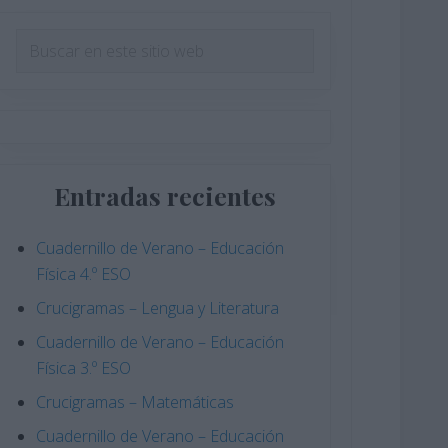
Barra
Buscar
en
lateral
este
principal
sitio
web
Entradas recientes
Cuadernillo de Verano – Educación
Física 4.º ESO
Crucigramas – Lengua y Literatura
Cuadernillo de Verano – Educación
Física 3.º ESO
Crucigramas – Matemáticas
Cuadernillo de Verano – Educación