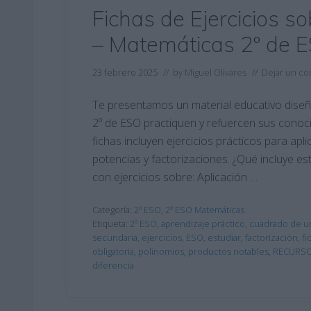
Fichas de Ejercicios s
– Matemáticas 2º de 
23 febrero 2025
// by
Miguel Olivares
//
Dejar un co
Te presentamos un material educativo dise
2º de ESO practiquen y refuercen sus conoci
fichas incluyen ejercicios prácticos para apl
potencias y factorizaciones. ¿Qué incluye es
con ejercicios sobre: Aplicación …
Categoría:
2º ESO
,
2º ESO Matemáticas
Etiqueta:
2º ESO
,
aprendizaje práctico
,
cuadrado de un
secundaria
,
ejercicios
,
ESO
,
estudiar
,
factorización
,
fi
obligatoria
,
polinomios
,
productos notables
,
RECURS
diferencia