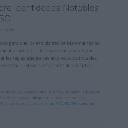
obre Identidades Notables
ESO
mentario
ñado para que los estudiantes de Matemáticas de
mientos sobre las identidades notables. Estas
icar las reglas algebraicas en productos notables,
te material? Este recurso consta de dos fichas
a diferencia
,
cuadrado de una suma
,
Educación
,
educación
chas educativas
,
identidades notables
,
matemáticas
,
OS
,
recursos educativos
,
repasar
,
SECUNDARIA
,
suma por