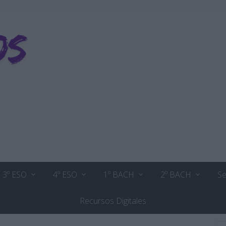
3º ESO
4º ESO
1º BACH
2º BACH
Se
Recursos Digitales