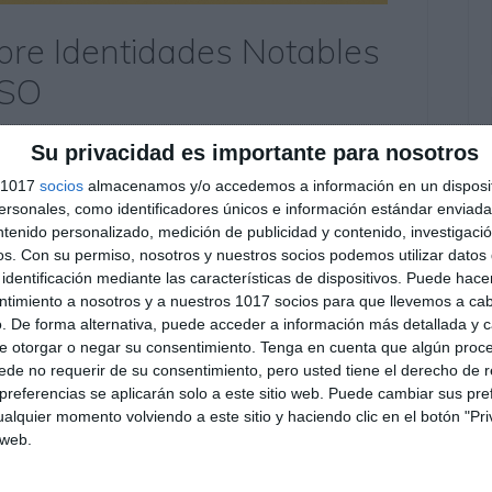
obre Identidades Notables
ESO
tario
Su privacidad es importante para nosotros
studiantes de Matemáticas de 3.º de ESO
s 1017
socios
almacenamos y/o accedemos a información en un disposit
sonales, como identificadores únicos e información estándar enviada 
es, una herramienta clave del álgebra para
ntenido personalizado, medición de publicidad y contenido, investigaci
as. A través de diferentes ejercicios, el alumnado
os.
Con su permiso, nosotros y nuestros socios podemos utilizar datos 
las más utilizadas en la transformación de
identificación mediante las características de dispositivos. Puede hacer
ntimiento a nosotros y a nuestros 1017 socios para que llevemos a ca
. De forma alternativa, puede acceder a información más detallada y 
e otorgar o negar su consentimiento.
Tenga en cuenta que algún proc
de no requerir de su consentimiento, pero usted tiene el derecho de r
una suma
,
desarrollo algebraico
,
diferencia de cuadrados
,
referencias se aplicarán solo a este sitio web. Puede cambiar sus pref
os álgebra
,
ESO
,
estudiar
,
expresión algebraica
,
alquier momento volviendo a este sitio y haciendo clic en el botón "Pri
s
,
matemáticas 3º ESO
,
obligatoria
,
práctica matemática
,
 web.
,
recursos matemáticos
,
repasar
,
repaso álgebra
,