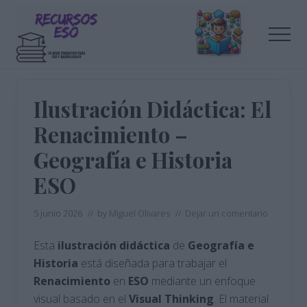
Menu
Saltar
Saltar
al
a
Men
contenido
la
principal
barra
Tu
lateral
blog
de
principal
Ilustración Didáctica: El
educación
Renacimiento –
Geografía e Historia
ESO
5 junio 2026
// by
Miguel Olivares
//
Dejar un comentario
Esta
ilustración didáctica
de
Geografía e
Historia
está diseñada para trabajar el
Renacimiento
en
ESO
mediante un enfoque
visual basado en el
Visual Thinking
. El material