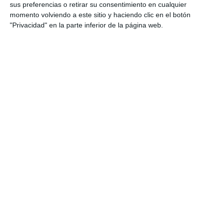
Renacimiento, comprender la importancia del
sus preferencias o retirar su consentimiento en cualquier
Humanismo y reforzar el aprendizaje de una de
momento volviendo a este sitio y haciendo clic en el botón
"Privacidad" en la parte inferior de la página web.
las etapas más influyentes de la historia europea.
DESCARGA AL FINAL
EL PDF
Escribe tu correo electrónico…
Suscribirse
Únete a otros 552 suscriptores
UNETE A NUESTRO GRUPO