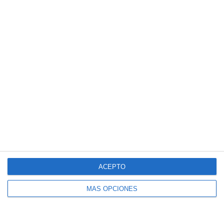
Esquemas Didácticos: Construcciones
Históricas de Al-Ándalus – Geografía e
Historia ESO
ACEPTO
MÁS OPCIONES
Esquemas Didácticos: Construcciones