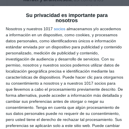
avances científicos y técnicos de la época.
Su privacidad es importante para
Organización visual mediante técnicas de
nosotros
Visual Thinking
para facilitar la
Nosotros y nuestros 1017
socios
almacenamos y/o accedemos
comprensión y memorización de contenidos
a información en un dispositivo, como cookies, y procesamos
históricos.
datos personales, como identificadores únicos e información
estándar enviada por un dispositivo para publicidad y contenido
Cómo utilizar este
personalizado, medición de publicidad y contenido,
investigación de audiencia y desarrollo de servicios.
Con su
material
permiso, nosotros y nuestros socios podemos utilizar datos de
localización geográfica precisa e identificación mediante las
características de dispositivos. Puede hacer clic para otorgarnos
Este recurso puede utilizarse como apoyo visual
su consentimiento a nosotros y a nuestros 1017 socios para
en el aula, material de introducción a la Edad
que llevemos a cabo el procesamiento previamente descrito. De
Moderna, actividad de repaso o complemento
forma alternativa, puede acceder a información más detallada y
para proyectos de
Geografía e Historia en
cambiar sus preferencias antes de otorgar o negar su
consentimiento.
Tenga en cuenta que algún procesamiento de
ESO
. Gracias a su formato ilustrado y
sus datos personales puede no requerir de su consentimiento,
esquemático, resulta especialmente útil para
pero usted tiene el derecho de rechazar tal procesamiento. Sus
trabajar los cambios culturales y científicos del
preferencias se aplicarán solo a este sitio web. Puede cambiar