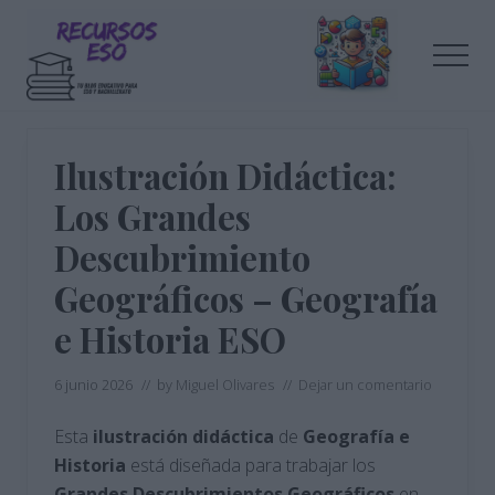
Menu
Saltar
Saltar
al
a
Men
contenido
la
principal
barra
Tu
lateral
blog
de
principal
Ilustración Didáctica:
educación
Los Grandes
Descubrimiento
Geográficos – Geografía
e Historia ESO
6 junio 2026
// by
Miguel Olivares
//
Dejar un comentario
Esta
ilustración didáctica
de
Geografía e
Historia
está diseñada para trabajar los
Grandes Descubrimientos Geográficos
en