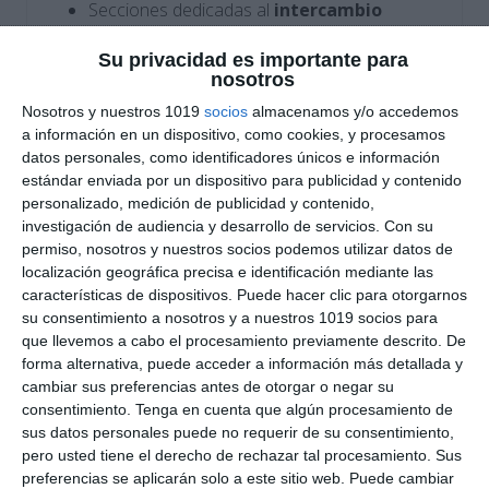
Secciones dedicadas al
intercambio
colombino
, los mapas de navegación y las
Su privacidad es importante para
consecuencias económicas, culturales y
nosotros
políticas de los descubrimientos.
Nosotros y nuestros 1019
socios
almacenamos y/o accedemos
Organización visual mediante técnicas de
a información en un dispositivo, como cookies, y procesamos
datos personales, como identificadores únicos e información
Visual Thinking
para facilitar la
estándar enviada por un dispositivo para publicidad y contenido
comprensión y memorización de contenidos
personalizado, medición de publicidad y contenido,
históricos.
investigación de audiencia y desarrollo de servicios.
Con su
permiso, nosotros y nuestros socios podemos utilizar datos de
Cómo utilizar este
localización geográfica precisa e identificación mediante las
características de dispositivos. Puede hacer clic para otorgarnos
material
su consentimiento a nosotros y a nuestros 1019 socios para
que llevemos a cabo el procesamiento previamente descrito. De
Este recurso puede utilizarse como apoyo visual
forma alternativa, puede acceder a información más detallada y
cambiar sus preferencias antes de otorgar o negar su
en el aula, material de introducción a la Edad
consentimiento.
Tenga en cuenta que algún procesamiento de
Moderna, actividad de repaso o complemento
sus datos personales puede no requerir de su consentimiento,
para proyectos de
Geografía e Historia en
pero usted tiene el derecho de rechazar tal procesamiento. Sus
ESO
. Gracias a su formato ilustrado y
preferencias se aplicarán solo a este sitio web. Puede cambiar