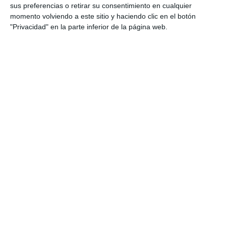
sus preferencias o retirar su consentimiento en cualquier
esquemático, resulta especialmente útil para
momento volviendo a este sitio y haciendo clic en el botón
trabajar la expansión europea, comprender la
"Privacidad" en la parte inferior de la página web.
importancia de los avances náuticos y analizar el
impacto que tuvieron los descubrimientos
geográficos en la configuración del mundo
moderno.
DESCARGA AL FINAL
EL PDF
Escribe tu correo electrónico…
Suscribirse