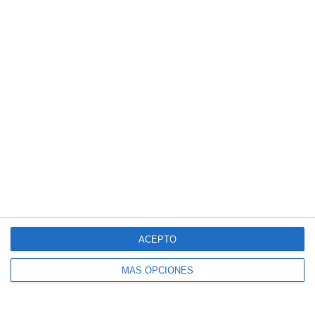
Esquemas Didácticos: Construcciones
Históricas de la Edad Moderna –
Geografía e Historia ESO
Esquemas Didácticos: Construcciones
Históricas de la Edad Media – Geografía
e Historia ESO
ACEPTO
MÁS OPCIONES