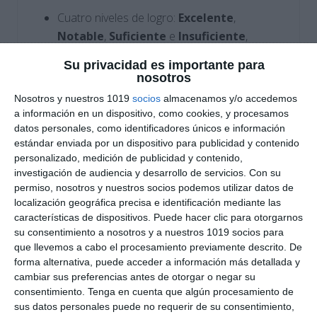
Cuatro niveles de logro:
Excelente
,
Notable
,
Suficiente
e
Insuficiente
,
formulados con descriptores observables y
Su privacidad es importante para
aplicables en la práctica.
nosotros
Nosotros y nuestros 1019
socios
almacenamos y/o accedemos
Enfoque formativo que permite registrar el
a información en un dispositivo, como cookies, y procesamos
progreso del alumnado, tanto en habilidades
datos personales, como identificadores únicos e información
técnicas como en autonomía y creatividad.
estándar enviada por un dispositivo para publicidad y contenido
personalizado, medición de publicidad y contenido,
investigación de audiencia y desarrollo de servicios.
Con su
Diseño visual en formato horizontal, apto
permiso, nosotros y nuestros socios podemos utilizar datos de
para cuadernos del docente, portfolios o
localización geográfica precisa e identificación mediante las
evaluación por proyectos.
características de dispositivos. Puede hacer clic para otorgarnos
su consentimiento a nosotros y a nuestros 1019 socios para
que llevemos a cabo el procesamiento previamente descrito. De
Cómo utilizar este material
forma alternativa, puede acceder a información más detallada y
cambiar sus preferencias antes de otorgar o negar su
Presenta la rúbrica antes de iniciar la
consentimiento.
Tenga en cuenta que algún procesamiento de
actividad para que el alumnado comprenda
sus datos personales puede no requerir de su consentimiento,