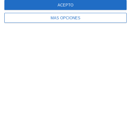
ACEPTO
MÁS OPCIONES
Recopilación de Láminas – Educación
Plástica y Visual 1.º y 2.º ESO
Rúbrica Portfolio Artístico para Educación
Plásticas y Visual en ESO y Bachillerato
Categoría:
1º ESO
,
1º ESO Educación Plástica y Visual
,
2º ESO
,
2º ESO Educación Plástica y Visual
,
3º ESO
,
3º ESO Educación