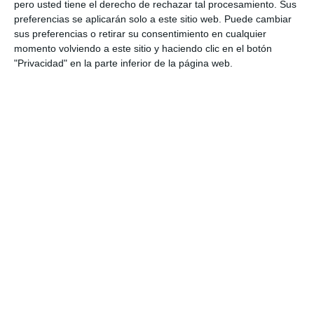
los criterios técnicos y expresivos de la
pero usted tiene el derecho de rechazar tal procesamiento. Sus
técnica pictórica.
preferencias se aplicarán solo a este sitio web. Puede cambiar
sus preferencias o retirar su consentimiento en cualquier
Empléala durante el proceso de trabajo para
momento volviendo a este sitio y haciendo clic en el botón
realizar
evaluación continua
,
"Privacidad" en la parte inferior de la página web.
observaciones y retroalimentación
formativa.
Utilízala en proyectos pictóricos, ejercicios
de práctica técnica, estudios de color,
actividades de experimentación o trabajos
de libre creación.
Adáptala según el nivel educativo ajustando
complejidad técnica, nivel de acabado, grado
de experimentación o autonomía requerida.
Incorpórala en procesos de
auto y
coevaluación
para promover la reflexión
sobre la técnica, la limpieza, la planificación y