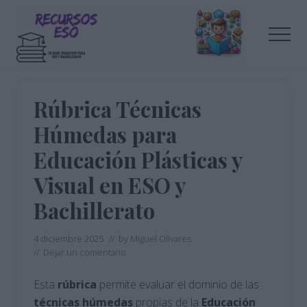
Menu
Saltar
Saltar
al
a
Men
contenido
la
principal
barra
Tu
lateral
blog
de
principal
Rúbrica Técnicas
educación
Húmedas para
Educación Plásticas y
Visual en ESO y
Bachillerato
4 diciembre 2025
// by
Miguel Olivares
//
Dejar un comentario
Esta
rúbrica
permite evaluar el dominio de las
técnicas húmedas
propias de la
Educación