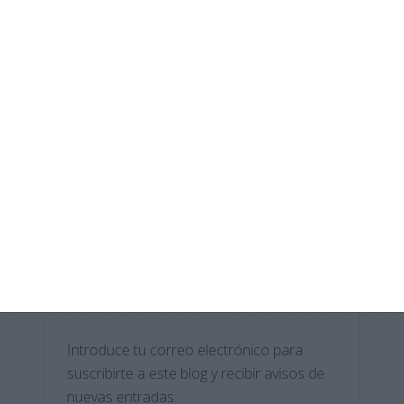
Sopas de Letras – Economía ESO
Cuadernillo de Verano – Tecnología y
Digitalización 2.º ESO
Crucigramas – Geografia e Historia
Sopas de Letras – Biología y Geología
ESO
Suscríbete al blog por
correo electrónico
Introduce tu correo electrónico para
suscribirte a este blog y recibir avisos de
nuevas entradas.