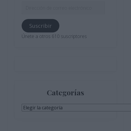
Dirección
de
correo
Suscribir
electrónico
Únete a otros 610 suscriptores
Categorías
Categorías