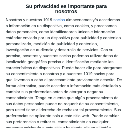
Su privacidad es importante para
William Shakespeare:
nosotros
Texto Completo y
Nosotros y nuestros 1019
socios
almacenamos y/o accedemos
a información en un dispositivo, como cookies, y procesamos
Actividades
datos personales, como identificadores únicos e información
estándar enviada por un dispositivo para publicidad y contenido
17 noviembre 2024
// by
Miguel Olivares
personalizado, medición de publicidad y contenido,
//
Dejar un comentario
investigación de audiencia y desarrollo de servicios.
Con su
permiso, nosotros y nuestros socios podemos utilizar datos de
En esta entrada, compartimos tanto el texto
localización geográfica precisa e identificación mediante las
características de dispositivos. Puede hacer clic para otorgarnos
completo adaptado de «Romeo y Julieta» de
su consentimiento a nosotros y a nuestros 1019 socios para
William Shakespeare, como una serie de fichas
que llevemos a cabo el procesamiento previamente descrito. De
de actividades que facilitan la comprensión de
forma alternativa, puede acceder a información más detallada y
esta obra maestra del teatro clásico. Este
cambiar sus preferencias antes de otorgar o negar su
consentimiento.
Tenga en cuenta que algún procesamiento de
recurso es ideal para estudiantes de ESO y
sus datos personales puede no requerir de su consentimiento,
Bachillerato, especialmente para aquellos que
pero usted tiene el derecho de rechazar tal procesamiento. Sus
están cursando la asignatura de Literatura
preferencias se aplicarán solo a este sitio web. Puede cambiar
Universal …
sus preferencias o retirar su consentimiento en cualquier
momento volviendo a este sitio y haciendo clic en el botón