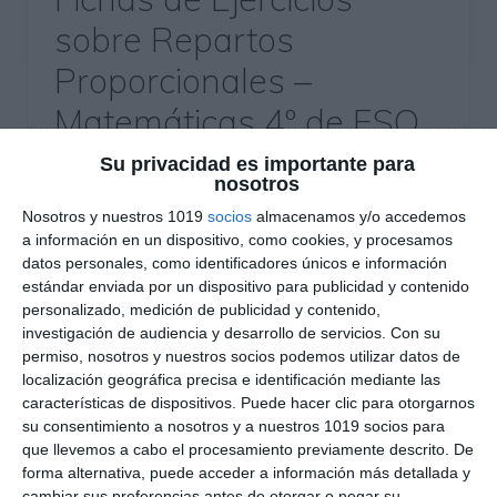
sobre Repartos
Proporcionales –
Matemáticas 4º de ESO
Su privacidad es importante para
11 noviembre 2025
// by
Miguel Olivares
nosotros
//
Dejar un comentario
Nosotros y nuestros 1019
socios
almacenamos y/o accedemos
En esta ficha trabajamos los repartos
a información en un dispositivo, como cookies, y procesamos
datos personales, como identificadores únicos e información
proporcionales, tanto directos como inversos, a
estándar enviada por un dispositivo para publicidad y contenido
través de situaciones reales y cercanas al
personalizado, medición de publicidad y contenido,
alumnado. Este recurso está pensado para 4º de
investigación de audiencia y desarrollo de servicios.
Con su
ESO, y permite reforzar el razonamiento
permiso, nosotros y nuestros socios podemos utilizar datos de
localización geográfica precisa e identificación mediante las
proporcional, la interpretación de enunciados y
características de dispositivos. Puede hacer clic para otorgarnos
la capacidad de distribuir cantidades según
su consentimiento a nosotros y a nuestros 1019 socios para
criterios matemáticos.Puede usarse como
que llevemos a cabo el procesamiento previamente descrito. De
actividad en clase, en casa o como …
forma alternativa, puede acceder a información más detallada y
cambiar sus preferencias antes de otorgar o negar su