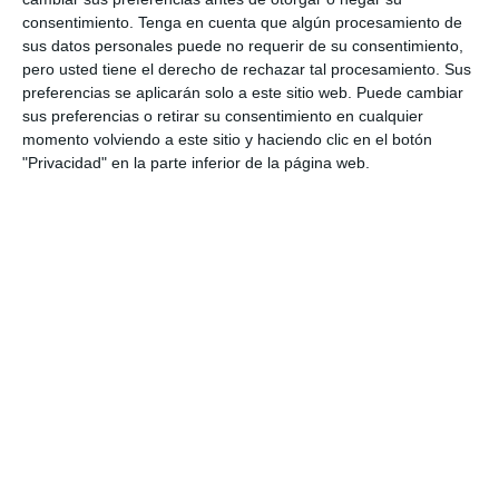
consentimiento.
Tenga en cuenta que algún procesamiento de
Categoría:
4º ESO
,
4º ESO Matemáticas
sus datos personales puede no requerir de su consentimiento,
Etiqueta:
análisis de magnitudes
,
aportaciones
,
pero usted tiene el derecho de rechazar tal procesamiento. Sus
Autoevaluación
,
cálculo proporcional
,
distribución de
preferencias se aplicarán solo a este sitio web. Puede cambiar
cantidades
,
economía básica
,
edades
,
Educación
,
educación secundaria
,
ejercicios
,
ejercicios aplicados
,
sus preferencias o retirar su consentimiento en cualquier
ESO
,
estudiar
,
herencias
,
matemáticas ESO
,
obligatoria
,
momento volviendo a este sitio y haciendo clic en el botón
práctica guiada
,
premiación
,
problemas reales
,
"Privacidad" en la parte inferior de la página web.
proporcionalidad directa
,
proporcionalidad inversa
,
razonamiento proporcional
,
RECURSOS
,
recursos
educativos
,
refuerzo matemático
,
repartos proporcionales
,
repasar
,
SECUNDARIA
,
situaciones cotidianas
,
tiempo
trabajado