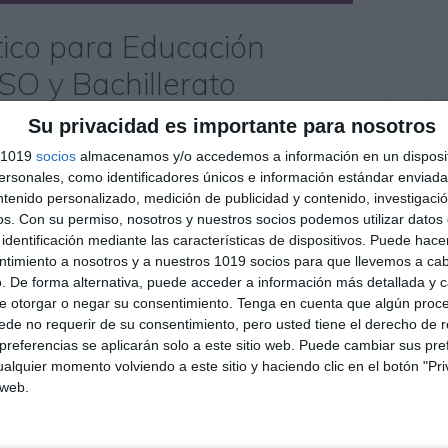
stico para Educación
ESO y Bachillerato
comentario
Su privacidad es importante para nosotros
s 1019
socios
almacenamos y/o accedemos a información en un disposit
ara evaluar el Portfolio Artístico del alumnado
sonales, como identificadores únicos e información estándar enviada 
illerato, siguiendo el enfoque competencial de la
ntenido personalizado, medición de publicidad y contenido, investigaci
os.
Con su permiso, nosotros y nuestros socios podemos utilizar datos 
zación del portfolio, la selección de trabajos, la
identificación mediante las características de dispositivos. Puede hacer
entación visual, la calidad técnica de las …
ntimiento a nosotros y a nuestros 1019 socios para que llevemos a ca
. De forma alternativa, puede acceder a información más detallada y 
º ESO
,
2º ESO Educación Plástica y Visual
,
3º ESO
,
3º ESO
e otorgar o negar su consentimiento.
Tenga en cuenta que algún proc
de no requerir de su consentimiento, pero usted tiene el derecho de r
nte
,
Dibujo
,
documentación artística
,
Educación
,
Educación
referencias se aplicarán solo a este sitio web. Puede cambiar sus pref
O
,
estudiar
,
evaluación competencial
,
LOMLOE
,
obligatoria
,
alquier momento volviendo a este sitio y haciendo clic en el botón "Pri
URSOS
,
recursos educativos
,
reflexión personal
,
repasar
,
 web.