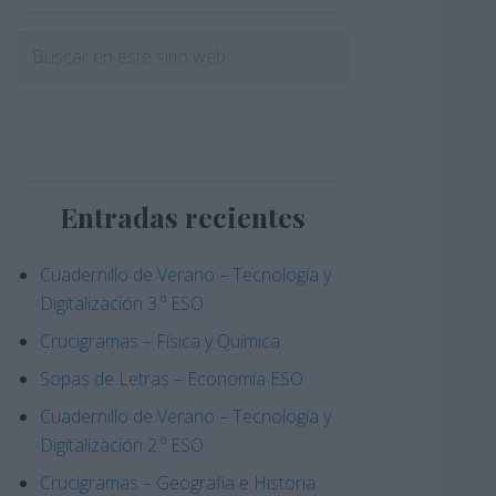
Barra
Buscar
en
lateral
este
principal
sitio
web
Entradas recientes
Cuadernillo de Verano – Tecnología y
Digitalización 3.º ESO
Crucigramas – Física y Química
Sopas de Letras – Economía ESO
Cuadernillo de Verano – Tecnología y
Digitalización 2.º ESO
Crucigramas – Geografia e Historia