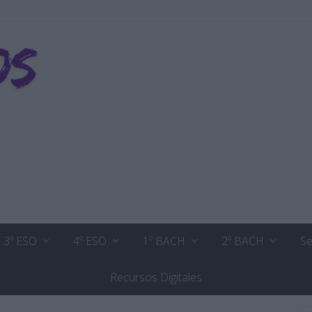
3º ESO
4º ESO
1º BACH
2º BACH
Se
Recursos Digitales