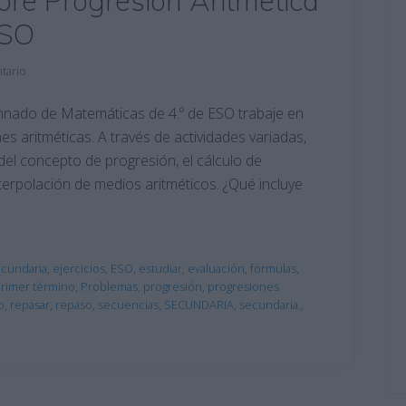
obre Progresión Aritmética
ESO
tario
umnado de Matemáticas de 4.º de ESO trabaje en
s aritméticas. A través de actividades variadas,
el concepto de progresión, el cálculo de
nterpolación de medios aritméticos. ¿Qué incluye
cundaria
,
ejercicios
,
ESO
,
estudiar
,
evaluación
,
fórmulas
,
rimer término
,
Problemas
,
progresión
,
progresiones
o
,
repasar
,
repaso
,
secuencias
,
SECUNDARIA
,
secundaria.
,