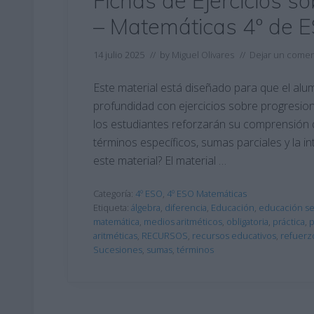
Fichas de Ejercicios s
– Matemáticas 4º de 
14 julio 2025
// by
Miguel Olivares
//
Dejar un comen
Este material está diseñado para que el al
profundidad con ejercicios sobre progresione
los estudiantes reforzarán su comprensión d
términos específicos, sumas parciales y la i
este material? El material …
Categoría:
4º ESO
,
4º ESO Matemáticas
Etiqueta:
álgebra
,
diferencia
,
Educación
,
educación se
matemática
,
medios aritméticos
,
obligatoria
,
práctica
,
p
aritméticas
,
RECURSOS
,
recursos educativos
,
refuerz
Sucesiones
,
sumas
,
términos