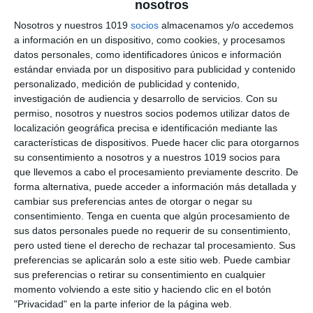
nosotros
de Aula – Día del
Nosotros y nuestros 1019
socios
almacenamos y/o accedemos
a información en un dispositivo, como cookies, y procesamos
Flamenco
datos personales, como identificadores únicos e información
estándar enviada por un dispositivo para publicidad y contenido
4 noviembre 2025
// by
Miguel Olivares
personalizado, medición de publicidad y contenido,
//
Dejar un comentario
investigación de audiencia y desarrollo de servicios.
Con su
permiso, nosotros y nuestros socios podemos utilizar datos de
Con motivo del Día Internacional del Flamenco,
localización geográfica precisa e identificación mediante las
hemos diseñado una colección de carteles
características de dispositivos. Puede hacer clic para otorgarnos
su consentimiento a nosotros y a nuestros 1019 socios para
decorativos para identificar las aulas de cada
que llevemos a cabo el procesamiento previamente descrito. De
curso con un toque muy andaluz.Estos carteles,
forma alternativa, puede acceder a información más detallada y
inspirados en los lunares típicos de los trajes de
cambiar sus preferencias antes de otorgar o negar su
flamenca y flamenco, son ideales para llenar el
consentimiento.
Tenga en cuenta que algún procesamiento de
sus datos personales puede no requerir de su consentimiento,
centro educativo de color, arte y tradición
pero usted tiene el derecho de rechazar tal procesamiento. Sus
durante esta celebración tan …
preferencias se aplicarán solo a este sitio web. Puede cambiar
sus preferencias o retirar su consentimiento en cualquier
Categoría:
1º ESO
,
2º ESO
,
3º ESO
,
4º ESO
,
Recursos Digitales
momento volviendo a este sitio y haciendo clic en el botón
Etiqueta:
Andalucía
,
arte andaluz
,
carteles flamencos
,
"Privacidad" en la parte inferior de la página web.