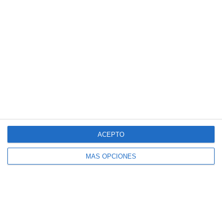
Entradas recientes
Crucigramas – Geografia e Historia
Sopas de Letras – Biología y Geología
ESO
Cuadernillo de Verano – Tecnología y
Digitalización 1.º ESO
Crucigramas – Biologia y Geologia
Cuadernillo de Verano – Educación
ACEPTO
Física 4.º ESO
MÁS OPCIONES
Suscríbete al blog por
correo electrónico