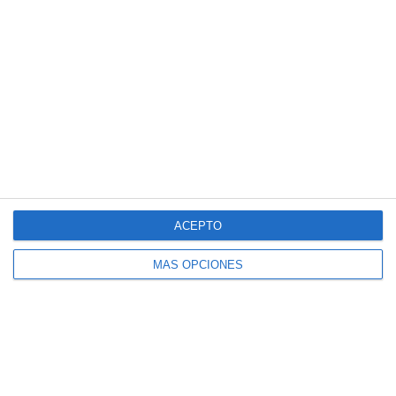
Entradas recientes
Crucigramas – Física y Química
Sopas de Letras – Economía ESO
Cuadernillo de Verano – Tecnología y
Digitalización 2.º ESO
Crucigramas – Geografia e Historia
Sopas de Letras – Biología y Geología
ESO
ACEPTO
MÁS OPCIONES
Suscríbete al blog por
correo electrónico