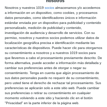
nosotros
sobre Ecuaciones de
Nosotros y nuestros 1019
socios
almacenamos y/o accedemos
a información en un dispositivo, como cookies, y procesamos
Primer Grado –
datos personales, como identificadores únicos e información
estándar enviada por un dispositivo para publicidad y contenido
Matemáticas 4º de ESO
personalizado, medición de publicidad y contenido,
investigación de audiencia y desarrollo de servicios.
Con su
30 julio 2025
// by
Miguel Olivares
permiso, nosotros y nuestros socios podemos utilizar datos de
//
Dejar un comentario
localización geográfica precisa e identificación mediante las
características de dispositivos. Puede hacer clic para otorgarnos
Este recurso está pensado para estudiantes de
su consentimiento a nosotros y a nuestros 1019 socios para
Matemáticas de 4.º de ESO que quieran practicar
que llevemos a cabo el procesamiento previamente descrito. De
forma alternativa, puede acceder a información más detallada y
y afianzar la resolución de problemas mediante
cambiar sus preferencias antes de otorgar o negar su
ecuaciones de primer grado. La ficha incluye 50
consentimiento.
Tenga en cuenta que algún procesamiento de
enunciados variados y progresivos que exigen la
sus datos personales puede no requerir de su consentimiento,
formulación de ecuaciones a partir de
pero usted tiene el derecho de rechazar tal procesamiento. Sus
preferencias se aplicarán solo a este sitio web. Puede cambiar
situaciones reales o cotidianas, estimulando así
sus preferencias o retirar su consentimiento en cualquier
el pensamiento lógico y la capacidad …
momento volviendo a este sitio y haciendo clic en el botón
"Privacidad" en la parte inferior de la página web.
Categoría:
4º ESO
,
4º ESO Matemáticas