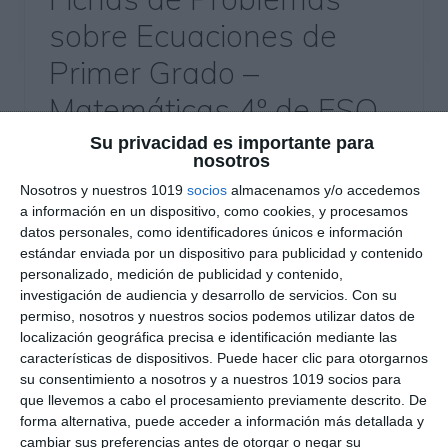
sobre Ecuaciones de
Primer Grado –
Matemáticas 4º de ESO
Su privacidad es importante para
30 julio 2025
// by
Miguel Olivares
nosotros
//
Dejar un comentario
Nosotros y nuestros 1019
socios
almacenamos y/o accedemos
a información en un dispositivo, como cookies, y procesamos
Este recurso está pensado para estudiantes de
datos personales, como identificadores únicos e información
Matemáticas de 4.º de ESO que quieran practicar
estándar enviada por un dispositivo para publicidad y contenido
y afianzar la resolución de problemas mediante
personalizado, medición de publicidad y contenido,
ecuaciones de primer grado. La ficha incluye 50
investigación de audiencia y desarrollo de servicios.
Con su
permiso, nosotros y nuestros socios podemos utilizar datos de
enunciados variados y progresivos que exigen la
localización geográfica precisa e identificación mediante las
formulación de ecuaciones a partir de
características de dispositivos. Puede hacer clic para otorgarnos
situaciones reales o cotidianas, estimulando así
su consentimiento a nosotros y a nuestros 1019 socios para
el pensamiento lógico y la capacidad …
que llevemos a cabo el procesamiento previamente descrito. De
forma alternativa, puede acceder a información más detallada y
cambiar sus preferencias antes de otorgar o negar su
Categoría:
4º ESO
,
4º ESO Matemáticas