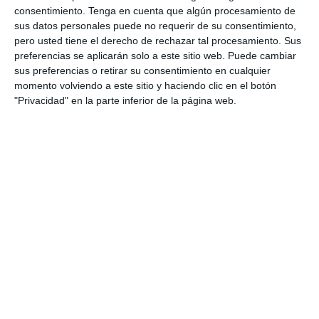
consentimiento.
Tenga en cuenta que algún procesamiento de
Etiqueta:
4º ESO
,
álgebra
,
dinero
,
ecuaciones
,
edades
,
sus datos personales puede no requerir de su consentimiento,
Educación
,
educación secundaria
,
ejercicios
,
enunciados
,
ESO
,
estudiar
,
fichas
,
grifos
,
lógica
,
matemáticas
,
mezclas
,
pero usted tiene el derecho de rechazar tal procesamiento. Sus
obligatoria
,
primer grado
,
Problemas
,
razonamiento
,
preferencias se aplicarán solo a este sitio web. Puede cambiar
RECURSOS
,
recursos educativos
,
refuerzo
,
repartos
,
sus preferencias o retirar su consentimiento en cualquier
repasar
,
SECUNDARIA
,
tiempo
,
velocidad
momento volviendo a este sitio y haciendo clic en el botón
"Privacidad" en la parte inferior de la página web.
Fichas de Problemas