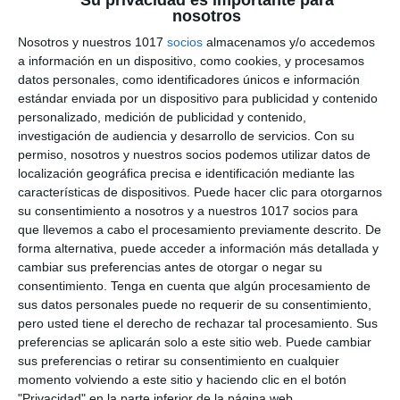
Su privacidad es importante para
nosotros
Física para el Plan Lector
Nosotros y nuestros 1017
socios
almacenamos y/o accedemos
de ESO
a información en un dispositivo, como cookies, y procesamos
datos personales, como identificadores únicos e información
estándar enviada por un dispositivo para publicidad y contenido
14 octubre 2025
// by
Miguel Olivares
personalizado, medición de publicidad y contenido,
//
Dejar un comentario
investigación de audiencia y desarrollo de servicios.
Con su
permiso, nosotros y nuestros socios podemos utilizar datos de
En esta ocasión compartimos dos lecturas
localización geográfica precisa e identificación mediante las
especialmente seleccionadas para integrar en el
características de dispositivos. Puede hacer clic para otorgarnos
Plan Lector del área de Educación Física. Ambas
su consentimiento a nosotros y a nuestros 1017 socios para
obras fomentan la reflexión sobre el deporte, el
que llevemos a cabo el procesamiento previamente descrito. De
forma alternativa, puede acceder a información más detallada y
esfuerzo personal y los valores asociados al
cambiar sus preferencias antes de otorgar o negar su
trabajo en equipo y la superación. Cada libro
consentimiento.
Tenga en cuenta que algún procesamiento de
incluye su correspondiente ficha de actividades
sus datos personales puede no requerir de su consentimiento,
de comprensión lectora, con ejercicios
pero usted tiene el derecho de rechazar tal procesamiento. Sus
preferencias se aplicarán solo a este sitio web. Puede cambiar
adaptados …
sus preferencias o retirar su consentimiento en cualquier
momento volviendo a este sitio y haciendo clic en el botón
Categoría:
1º ESO
,
1º ESO Educación Física
,
2º ESO
,
2º ESO
"Privacidad" en la parte inferior de la página web.