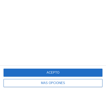
Entradas recientes
Cuadernillo de Verano – Educación
Física 4.º ESO
Crucigramas – Lengua y Literatura
Cuadernillo de Verano – Educación
Física 3.º ESO
Crucigramas – Matemáticas
ACEPTO
Cuadernillo de Verano – Educación
Física 2.º ESO
MÁS OPCIONES