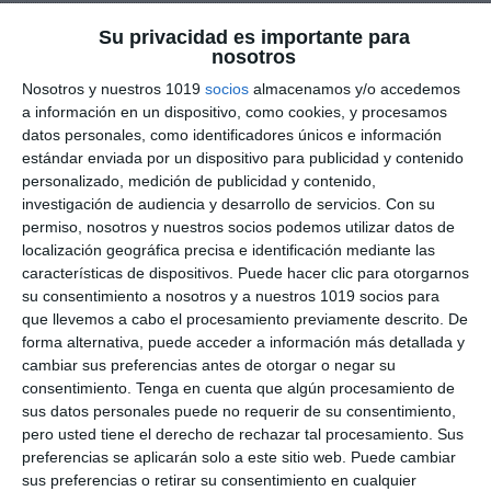
internacionales y la crisis del siglo XVII.
Su privacidad es importante para
Organización visual mediante técnicas de
nosotros
Visual Thinking
para facilitar la
Nosotros y nuestros 1019
socios
almacenamos y/o accedemos
comprensión y memorización de contenidos
a información en un dispositivo, como cookies, y procesamos
datos personales, como identificadores únicos e información
históricos.
estándar enviada por un dispositivo para publicidad y contenido
personalizado, medición de publicidad y contenido,
Cómo utilizar este
investigación de audiencia y desarrollo de servicios.
Con su
permiso, nosotros y nuestros socios podemos utilizar datos de
material
localización geográfica precisa e identificación mediante las
características de dispositivos. Puede hacer clic para otorgarnos
Este recurso puede utilizarse como apoyo visual
su consentimiento a nosotros y a nuestros 1019 socios para
en el aula, material de introducción a la Edad
que llevemos a cabo el procesamiento previamente descrito. De
forma alternativa, puede acceder a información más detallada y
Moderna, actividad de repaso o complemento
cambiar sus preferencias antes de otorgar o negar su
para proyectos de
Geografía e Historia en
consentimiento.
Tenga en cuenta que algún procesamiento de
ESO
. Gracias a su formato ilustrado y
sus datos personales puede no requerir de su consentimiento,
esquemático, resulta especialmente útil para
pero usted tiene el derecho de rechazar tal procesamiento. Sus
preferencias se aplicarán solo a este sitio web. Puede cambiar
trabajar el auge y la evolución de la monarquía
sus preferencias o retirar su consentimiento en cualquier