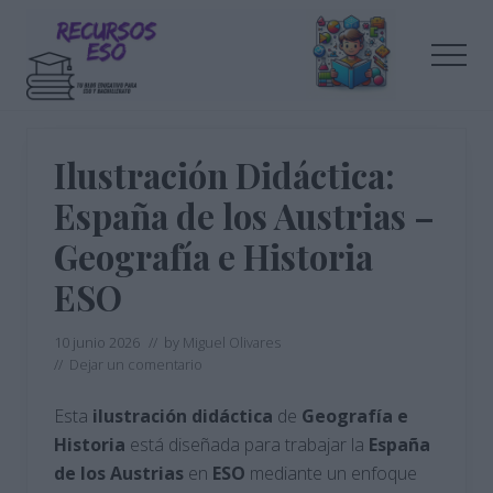
Menu
Saltar
Saltar
al
a
Men
contenido
la
principal
barra
Tu
lateral
blog
de
principal
Ilustración Didáctica:
educación
España de los Austrias –
Geografía e Historia
ESO
10 junio 2026
// by
Miguel Olivares
//
Dejar un comentario
Esta
ilustración didáctica
de
Geografía e
Historia
está diseñada para trabajar la
España
de los Austrias
en
ESO
mediante un enfoque