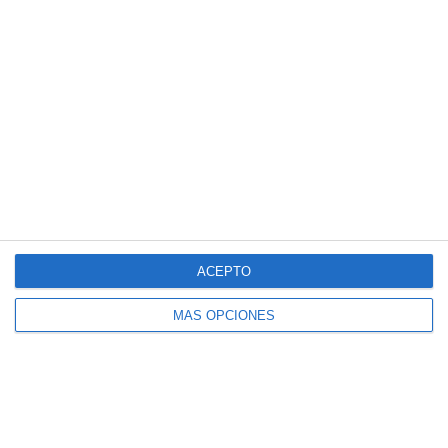
Esquemas Didácticos: Construcciones
Históricas de la Edad Media – Geografía
e Historia ESO
ACEPTO
MÁS OPCIONES
Esquemas Didácticos: Construcciones
Históricas de Al-Ándalus – Geografía e
Historia ESO