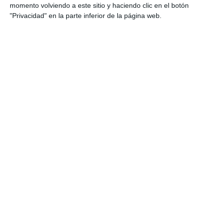
hispánica, comprender el funcionamiento del
momento volviendo a este sitio y haciendo clic en el botón
Imperio español y analizar las transformaciones
"Privacidad" en la parte inferior de la página web.
políticas, económicas y culturales de la época.
DESCARGA AL FINAL
EL PDF
Escribe tu correo electrónico…
Suscribirse
Únete a otros 553 suscriptores
UNETE A NUESTRO GRUPO