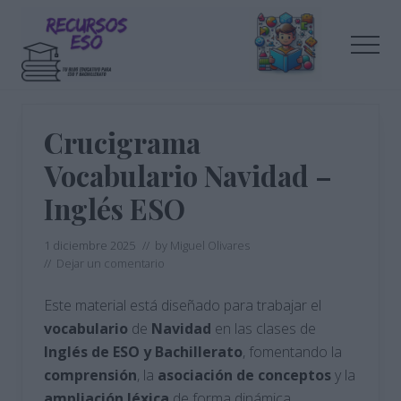
Menu
Saltar
Saltar
al
a
Men
contenido
la
principal
barra
Tu
lateral
blog
de
principal
Crucigrama
educación
Vocabulario Navidad –
Inglés ESO
1 diciembre 2025
// by
Miguel Olivares
//
Dejar un comentario
Este material está diseñado para trabajar el
vocabulario
de
Navidad
en las clases de
Inglés de ESO y Bachillerato
, fomentando la
comprensión
, la
asociación
de conceptos
y la
ampliación léxica
de forma dinámica.