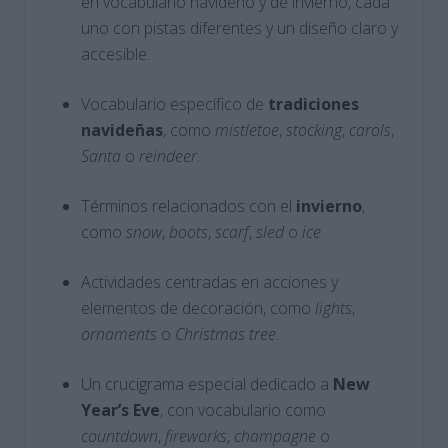
en vocabulario navideño y de invierno, cada
uno con pistas diferentes y un diseño claro y
accesible.
Vocabulario específico de
tradiciones
navideñas
, como
mistletoe
,
stocking
,
carols
,
Santa
o
reindeer
.
Términos relacionados con el
invierno
,
como
snow
,
boots
,
scarf
,
sled
o
ice
.
Actividades centradas en acciones y
elementos de decoración, como
lights
,
ornaments
o
Christmas tree
.
Un crucigrama especial dedicado a
New
Year’s Eve
, con vocabulario como
countdown
,
fireworks
,
champagne
o