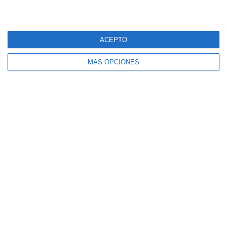
ACEPTO
MÁS OPCIONES
Láminas Didácticas: Genitivo Sajón –
Inglés ESO y Bachillerato
Láminas Didácticas: Adjetivos
Descriptivos, Comparativos y Superlativos