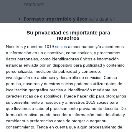
resolution
.
Formato imprimible y listo
para usar en
clase
o como
actividad de ampliación,
Su privacidad es importante para
refuerzo o trabajo autónomo
.
nosotros
Nosotros y nuestros 1019
socios
almacenamos y/o accedemos
Cómo utilizar este material
a información en un dispositivo, como cookies, y procesamos
datos personales, como identificadores únicos e información
Estas fichas pueden emplearse como actividad
estándar enviada por un dispositivo para publicidad y contenido
final de unidad, como recurso lúdico para las
personalizado, medición de publicidad y contenido,
últimas clases antes de Navidad o como trabajo
investigación de audiencia y desarrollo de servicios.
Con su
individual de refuerzo.
permiso, nosotros y nuestros socios podemos utilizar datos de
localización geográfica precisa e identificación mediante las
Favorecen el aprendizaje del
vocabulario
características de dispositivos. Puede hacer clic para otorgarnos
navideño en inglés
de manera práctica,
su consentimiento a nosotros y a nuestros 1019 socios para
desarrollando habilidades de lectura, asociación
que llevemos a cabo el procesamiento previamente descrito. De
y comprensión léxica.
forma alternativa, puede acceder a información más detallada y
cambiar sus preferencias antes de otorgar o negar su
consentimiento.
Tenga en cuenta que algún procesamiento de
DESCARGA AL FINAL