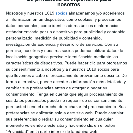
nosotros
Navidad – Inglés ESO
Nosotros y nuestros 1019
socios
almacenamos y/o accedemos
a información en un dispositivo, como cookies, y procesamos
1 diciembre 2025
// by
Miguel Olivares
datos personales, como identificadores únicos e información
//
Dejar un comentario
estándar enviada por un dispositivo para publicidad y contenido
personalizado, medición de publicidad y contenido,
Este material está diseñado para trabajar el
investigación de audiencia y desarrollo de servicios.
Con su
vocabulario de Navidad en las clases de Inglés
permiso, nosotros y nuestros socios podemos utilizar datos de
localización geográfica precisa e identificación mediante las
de ESO y Bachillerato, fomentando la
características de dispositivos. Puede hacer clic para otorgarnos
comprensión, la asociación de conceptos y la
su consentimiento a nosotros y a nuestros 1019 socios para
ampliación léxica de forma dinámica.El recurso
que llevemos a cabo el procesamiento previamente descrito. De
consiste en varias fichas de crucigramas que
forma alternativa, puede acceder a información más detallada y
incluyen palabras y expresiones típicas de la
cambiar sus preferencias antes de otorgar o negar su
consentimiento.
Tenga en cuenta que algún procesamiento de
Navidad, tanto culturales como del invierno,
sus datos personales puede no requerir de su consentimiento,
permitiendo …
pero usted tiene el derecho de rechazar tal procesamiento. Sus
preferencias se aplicarán solo a este sitio web. Puede cambiar
Categoría:
1º BACH
,
1º BACH Inglés
,
1º ESO
,
1º ESO Inglés
,
2º
sus preferencias o retirar su consentimiento en cualquier
BACH
,
2º BACH Inglés
,
2º ESO
,
2º ESO Inglés
,
3º ESO
,
3º ESO
momento volviendo a este sitio y haciendo clic en el botón
Inglés
,
4º ESO
,
4º ESO Inglés
"Privacidad" en la parte inferior de la página web.