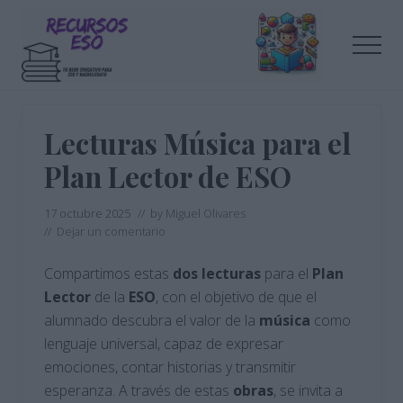
Menu
Saltar
Saltar
al
a
Men
contenido
la
principal
barra
Tu
lateral
blog
de
principal
Lecturas Música para el
educación
Plan Lector de ESO
17 octubre 2025
// by
Miguel Olivares
//
Dejar un comentario
Compartimos estas
dos lecturas
para el
Plan
Lector
de la
ESO
, con el objetivo de que el
alumnado descubra el valor de la
música
como
lenguaje universal, capaz de expresar
emociones, contar historias y transmitir
esperanza. A través de estas
obras
, se invita a