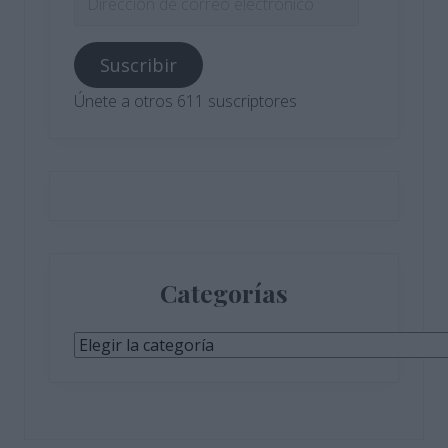
de
correo
Suscribir
electrónico
Únete a otros 611 suscriptores
Categorías
Categorías