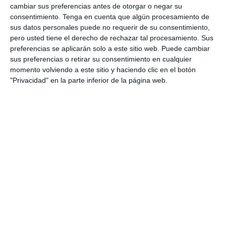
cambiar sus preferencias antes de otorgar o negar su
DESCARGA AL FINAL
consentimiento.
Tenga en cuenta que algún procesamiento de
sus datos personales puede no requerir de su consentimiento,
EL PDF
pero usted tiene el derecho de rechazar tal procesamiento. Sus
preferencias se aplicarán solo a este sitio web. Puede cambiar
sus preferencias o retirar su consentimiento en cualquier
momento volviendo a este sitio y haciendo clic en el botón
"Privacidad" en la parte inferior de la página web.
Escribe tu correo electrónico…
Suscribirse
Únete a otros 553 suscriptores
UNETE A NUESTRO GRUPO
EXCLUSIVO DE WHATSAPP