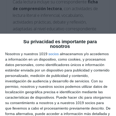
Cada lectura incluye su correspondiente
ficha
de comprensión lectora
, con actividades de
lectura literal e inferencial, vocabulario,
actividades prácticas, debate y reflexión,
adaptadas al nivel educativo correspondiente.
Cómo utilizar este material
Su privacidad es importante para
nosotros
Cada lectura incluye su propia
ficha de
Nosotros y nuestros 1019
socios
almacenamos y/o accedemos
comprensión lectora
, con actividades de
a información en un dispositivo, como cookies, y procesamos
datos personales, como identificadores únicos e información
comprensión literal e inferencial, vocabulario
estándar enviada por un dispositivo para publicidad y contenido
específico, propuestas artísticas y reflexiones
personalizado, medición de publicidad y contenido,
éticas.
investigación de audiencia y desarrollo de servicios.
Con su
Estas lecturas pueden trabajarse tanto desde el
permiso, nosotros y nuestros socios podemos utilizar datos de
localización geográfica precisa e identificación mediante las
área de
Música
como de
Lengua y Literatura
características de dispositivos. Puede hacer clic para otorgarnos
o
Valores Éticos
, favoreciendo la
su consentimiento a nosotros y a nuestros 1019 socios para
interdisciplinariedad y la educación estética del
que llevemos a cabo el procesamiento previamente descrito. De
alumnado.
forma alternativa, puede acceder a información más detallada y