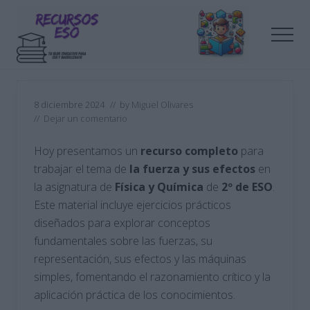
Menu
Saltar
Saltar
al
a
Men
contenido
la
principal
barra
Tu
lateral
blog
de
principal
8 diciembre 2024
// by
Miguel Olivares
educación
//
Dejar un comentario
Hoy presentamos un
recurso completo
para
trabajar el tema de
la fuerza y sus efectos
en
la asignatura de
Física y Química
de
2º de ESO
.
Este material incluye ejercicios prácticos
diseñados para explorar conceptos
fundamentales sobre las fuerzas, su
representación, sus efectos y las máquinas
simples, fomentando el razonamiento crítico y la
aplicación práctica de los conocimientos.