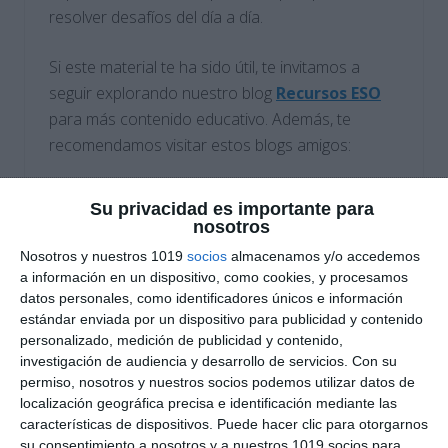
resolver desafíos del día a día.
Si este material te ha sido útil, te invitamos a
seguir explorando nuestro blog
Recursos ESO
para más contenido educativo. Además, te
recomendamos visitar estos blogs amigos:
Orientación Andújar
: Recursos
Su privacidad es importante para
educativos para diversas áreas del
nosotros
conocimiento.
Nosotros y nuestros 1019
socios
almacenamos y/o accedemos
a información en un dispositivo, como cookies, y procesamos
Actividades de Infantil y Primaria
:
datos personales, como identificadores únicos e información
Propuestas creativas para los más
estándar enviada por un dispositivo para publicidad y contenido
pequeños.
personalizado, medición de publicidad y contenido,
investigación de audiencia y desarrollo de servicios.
Con su
DESCARGA AL FINAL
permiso, nosotros y nuestros socios podemos utilizar datos de
localización geográfica precisa e identificación mediante las
EL PDF
características de dispositivos. Puede hacer clic para otorgarnos
su consentimiento a nosotros y a nuestros 1019 socios para