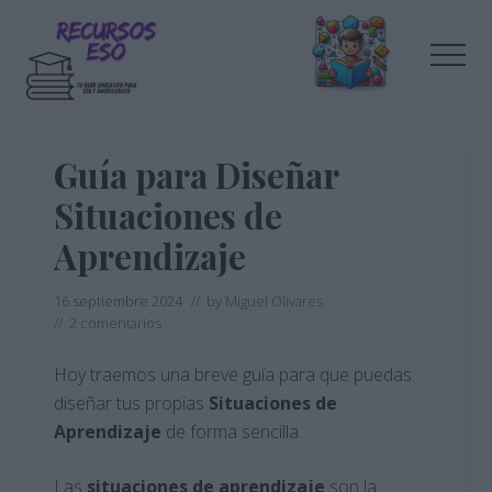
Menu
Saltar
Saltar
al
a
Men
contenido
la
principal
barra
Tu
lateral
blog
de
principal
Guía para Diseñar
educación
Situaciones de
Aprendizaje
16 septiembre 2024
// by
Miguel Olivares
//
2 comentarios
Hoy traemos una breve guía para que puedas
diseñar tus propias
Situaciones de
Aprendizaje
de forma sencilla.
Las
situaciones de aprendizaje
son la