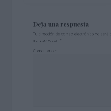
a
d
Interacciones
a
con
Deja una respuesta
a
n
los
Tu dirección de correo electrónico no será 
t
marcados con
*
lectores
e
r
Comentario
*
i
o
r
: