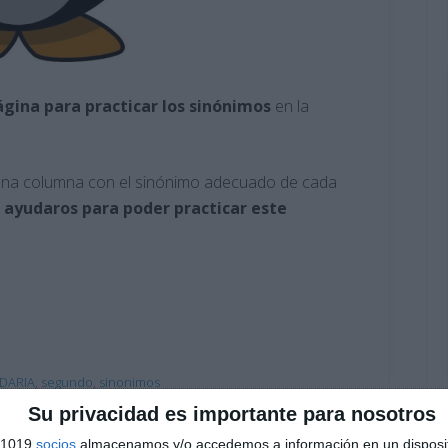
ágina para practicar los sinónimos
en la
 una columna con el sinónimo adecuado de cada
 ayudaros para poder practicar este
DARIA
,
segundo
,
sinonimos
Su privacidad es importante para nosotros
s 1019
socios
almacenamos y/o accedemos a información en un disposit