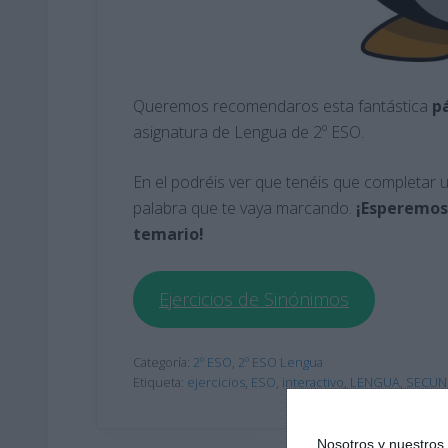
Queremos recomendaros esta fantástica
p
asignatura de Lengua de 2º ESO.
En el podréis ver que tenéis que completar
palabra que te vaya marcando.
¡Esperemos
temario!
Ejercicios de Sinónimos
Categoría:
2º ESO
,
2º ESO Lengua
Etiqueta:
ejercicios
,
ESO
,
interactivo
,
LENGUA
,
SECUN
Nosotros y nuestro