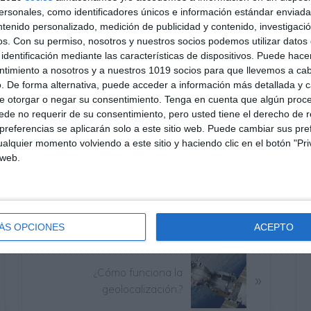
sonales, como identificadores únicos e información estándar enviada 
ntenido personalizado, medición de publicidad y contenido, investigaci
os.
Con su permiso, nosotros y nuestros socios podemos utilizar datos 
identificación mediante las características de dispositivos. Puede hacer
ntimiento a nosotros y a nuestros 1019 socios para que llevemos a ca
talización 3.º ESO
. De forma alternativa, puede acceder a información más detallada y 
e otorgar o negar su consentimiento.
Tenga en cuenta que algún proc
de no requerir de su consentimiento, pero usted tiene el derecho de r
referencias se aplicarán solo a este sitio web. Puede cambiar sus pref
talización 2.º ESO
alquier momento volviendo a este sitio y haciendo clic en el botón "Pri
 web.
ÁS OPCIONES
ACEPTO
S
¿Cómo funciona la
»
i
geolocalización.?
g
u