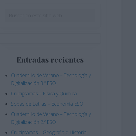
Barra
Buscar
en
lateral
este
principal
sitio
web
Entradas recientes
Cuadernillo de Verano – Tecnología y
Digitalización 3.º ESO
Crucigramas – Física y Química
Sopas de Letras – Economía ESO
Cuadernillo de Verano – Tecnología y
Digitalización 2.º ESO
Crucigramas – Geografia e Historia