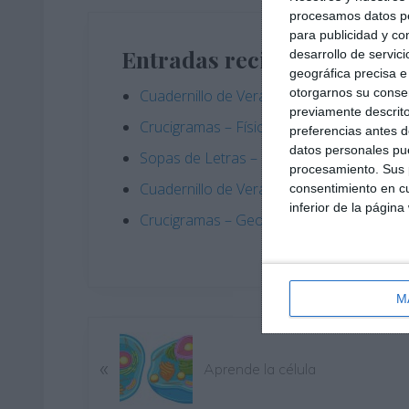
procesamos datos per
para publicidad y co
Entradas recientes
desarrollo de servici
geográfica precisa e 
otorgarnos su conse
Cuadernillo de Verano – Tecnología y Digi
previamente descrito
Crucigramas – Física y Química
preferencias antes d
datos personales pue
Sopas de Letras – Economía ESO
procesamiento. Sus p
Cuadernillo de Verano – Tecnología y Digi
consentimiento en cu
inferior de la página
Crucigramas – Geografia e Historia
M
E
«
n
Aprende la célula
t
r