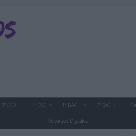
3º ESO
4º ESO
1º BACH
2º BACH
Se
Recursos Digitales