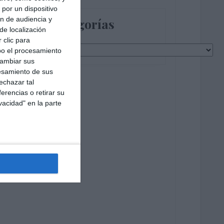
por un dispositivo
ón de audiencia y
Categorías
de localización
 clic para
Categorías
bo el procesamiento
cambiar sus
esamiento de sus
echazar tal
erencias o retirar su
vacidad" en la parte