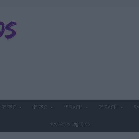
3º ESO
4º ESO
1º BACH
2º BACH
Se
Recursos Digitales