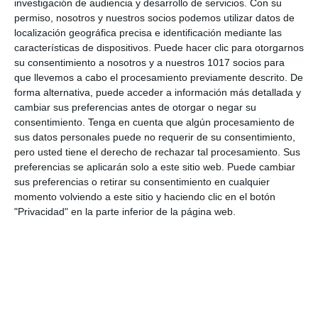
investigación de audiencia y desarrollo de servicios.
Con su
Etiqueta:
Educación
,
educación secundaria
,
ejercicios
,
el
permiso, nosotros y nuestros socios podemos utilizar datos de
planeta Tierra
,
ESO
,
estudiar
,
evaluación geografía
,
geografía
localización geográfica precisa e identificación mediante las
e historia 1 ESO
,
globo terráqueo
,
interpretación de mapas
,
características de dispositivos. Puede hacer clic para otorgarnos
mapa físico político temático
,
mapas y globos
,
modelo de
su consentimiento a nosotros y a nuestros 1017 socios para
examen
,
movimientos de la Tierra
,
obligatoria
,
orientación
que llevemos a cabo el procesamiento previamente descrito. De
geográfica
,
paralelos y meridianos
,
planeta habitable
,
puntos
forma alternativa, puede acceder a información más detallada y
cardinales
,
RECURSOS
,
recursos educativos
,
recursos
cambiar sus preferencias antes de otorgar o negar su
educativos ESO
,
repasar
,
rotación y traslación
,
consentimiento.
Tenga en cuenta que algún procesamiento de
SECUNDARIA
,
tipos de mapas
sus datos personales puede no requerir de su consentimiento,
pero usted tiene el derecho de rechazar tal procesamiento. Sus
preferencias se aplicarán solo a este sitio web. Puede cambiar
sus preferencias o retirar su consentimiento en cualquier
momento volviendo a este sitio y haciendo clic en el botón
"Privacidad" en la parte inferior de la página web.