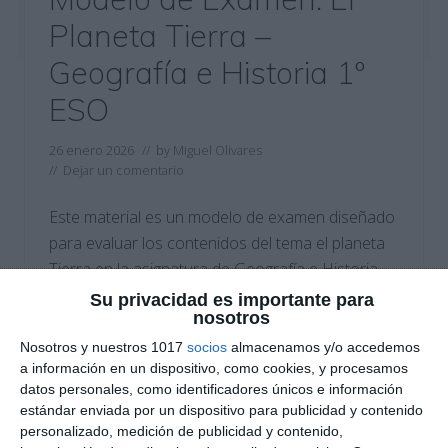
Planeta Tierra –
Geografía e Historia 1º
ESO
26 enero 2026
// by
Miguel Olivares
//
Dejar un comentario
Este material es un modelo de examen diseñado
para evaluar los contenidos del tema el planeta
Tierra en la asignatura de Geografía e Historia
de 1.º de ESO. Permite comprobar la
Su privacidad es importante para
nosotros
comprensión de conceptos básicos
relacionados con la posición de la Tierra en el
Nosotros y nuestros 1017
socios
almacenamos y/o accedemos
a información en un dispositivo, como cookies, y procesamos
Universo, sus movimientos, la representación del
datos personales, como identificadores únicos e información
planeta y el uso de …
estándar enviada por un dispositivo para publicidad y contenido
personalizado, medición de publicidad y contenido,
Categoría:
1º ESO
,
1º ESO Geografía e Historia