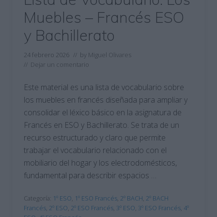
Muebles – Francés ESO
y Bachillerato
24 febrero 2026
// by
Miguel Olivares
//
Dejar un comentario
Este material es una lista de vocabulario sobre
los muebles en francés diseñada para ampliar y
consolidar el léxico básico en la asignatura de
Francés en ESO y Bachillerato. Se trata de un
recurso estructurado y claro que permite
trabajar el vocabulario relacionado con el
mobiliario del hogar y los electrodomésticos,
fundamental para describir espacios …
Categoría:
1º ESO
,
1º ESO Francés
,
2º BACH
,
2º BACH
Francés
,
2º ESO
,
2º ESO Francés
,
3º ESO
,
3º ESO Francés
,
4º