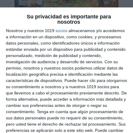
Su privacidad es importante para
Lista de Vocabulario: La
nosotros
Casa – Francés ESO y
Nosotros y nuestros 1019
socios
almacenamos y/o accedemos
a información en un dispositivo, como cookies, y procesamos
Bachillerato
datos personales, como identificadores únicos e información
estándar enviada por un dispositivo para publicidad y contenido
personalizado, medición de publicidad y contenido,
23 febrero 2026
// by
Miguel Olivares
investigación de audiencia y desarrollo de servicios.
Con su
//
Dejar un comentario
permiso, nosotros y nuestros socios podemos utilizar datos de
localización geográfica precisa e identificación mediante las
Este material es una lista de vocabulario sobre la
características de dispositivos. Puede hacer clic para otorgarnos
casa en francés pensada para ampliar y
su consentimiento a nosotros y a nuestros 1019 socios para
consolidar el léxico básico en la asignatura de
que llevemos a cabo el procesamiento previamente descrito. De
Francés en ESO y Bachillerato. Se trata de un
forma alternativa, puede acceder a información más detallada y
cambiar sus preferencias antes de otorgar o negar su
recurso claro y estructurado que permite
consentimiento.
Tenga en cuenta que algún procesamiento de
trabajar el vocabulario relacionado con las
sus datos personales puede no requerir de su consentimiento,
estancias del hogar y sus elementos principales,
pero usted tiene el derecho de rechazar tal procesamiento. Sus
fundamental para la …
preferencias se aplicarán solo a este sitio web. Puede cambiar