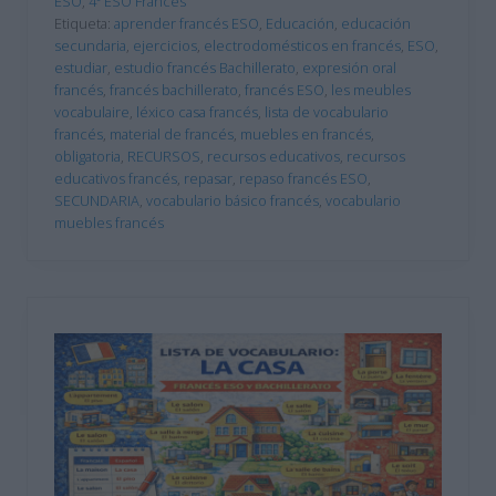
ESO
,
4º ESO Francés
Etiqueta:
aprender francés ESO
,
Educación
,
educación
secundaria
,
ejercicios
,
electrodomésticos en francés
,
ESO
,
estudiar
,
estudio francés Bachillerato
,
expresión oral
francés
,
francés bachillerato
,
francés ESO
,
les meubles
vocabulaire
,
léxico casa francés
,
lista de vocabulario
francés
,
material de francés
,
muebles en francés
,
obligatoria
,
RECURSOS
,
recursos educativos
,
recursos
educativos francés
,
repasar
,
repaso francés ESO
,
SECUNDARIA
,
vocabulario básico francés
,
vocabulario
muebles francés