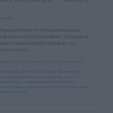
mentario
obre las profesiones en francés pensada para
ra de Francés en ESO y Bachillerato. Se trata de un
bajar el campo semántico del trabajo y las
ral y escrita en …
rancés
,
2º ESO
,
2º ESO Francés
,
3º ESO
,
3º ESO Francés
,
4º
n secundaria
,
ejercicios
,
ESO
,
estudiar
,
estudio francés
 profesiones francés
,
le travail vocabulaire
,
léxico
rial de francés
,
obligatoria
,
profesiones en francés
,
s francés
,
repasar
,
repaso francés ESO
,
SECUNDARIA
,
trabajo
rofesiones francés