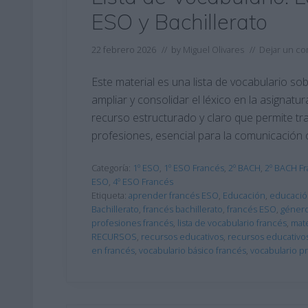
ESO y Bachillerato
22 febrero 2026
// by
Miguel Olivares
//
Dejar un co
Este material es una lista de vocabulario s
ampliar y consolidar el léxico en la asignatu
recurso estructurado y claro que permite tra
profesiones, esencial para la comunicación o
Categoría:
1º ESO
,
1º ESO Francés
,
2º BACH
,
2º BACH F
ESO
,
4º ESO Francés
Etiqueta:
aprender francés ESO
,
Educación
,
educació
Bachillerato
,
francés bachillerato
,
francés ESO
,
género
profesiones francés
,
lista de vocabulario francés
,
mate
RECURSOS
,
recursos educativos
,
recursos educativo
en francés
,
vocabulario básico francés
,
vocabulario p