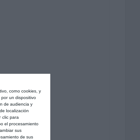
ivo, como cookies, y
por un dispositivo
ón de audiencia y
de localización
 clic para
bo el procesamiento
cambiar sus
esamiento de sus