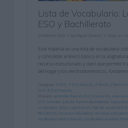
Lista de Vocabulario: 
ESO y Bachillerato
24 febrero 2026
// by
Miguel Olivares
//
Dejar un co
Este material es una lista de vocabulario s
y consolidar el léxico básico en la asignatur
recurso estructurado y claro que permite tra
del hogar y los electrodomésticos, fundamen
Categoría:
1º ESO
,
1º ESO Francés
,
2º BACH
,
2º BACH F
ESO
,
4º ESO Francés
Etiqueta:
aprender francés ESO
,
Educación
,
educació
ESO
,
estudiar
,
estudio francés Bachillerato
,
expresión 
vocabulaire
,
léxico casa francés
,
lista de vocabulario f
RECURSOS
,
recursos educativos
,
recursos educativo
vocabulario básico francés
,
vocabulario muebles fran