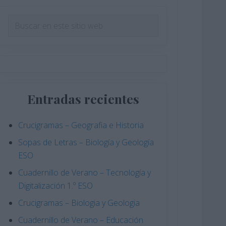
Barra
Buscar
en
lateral
este
principal
sitio
web
Entradas recientes
Crucigramas – Geografia e Historia
Sopas de Letras – Biología y Geología
ESO
Cuadernillo de Verano – Tecnología y
Digitalización 1.º ESO
Crucigramas – Biologia y Geologia
Cuadernillo de Verano – Educación