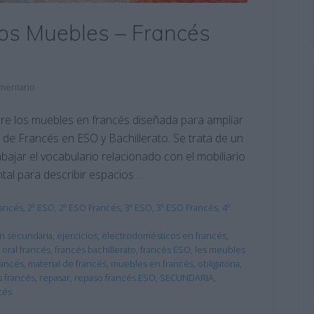
Los Muebles – Francés
mentario
obre los muebles en francés diseñada para ampliar
a de Francés en ESO y Bachillerato. Se trata de un
bajar el vocabulario relacionado con el mobiliario
tal para describir espacios …
rancés
,
2º ESO
,
2º ESO Francés
,
3º ESO
,
3º ESO Francés
,
4º
n secundaria
,
ejercicios
,
electrodomésticos en francés
,
oral francés
,
francés bachillerato
,
francés ESO
,
les meubles
rancés
,
material de francés
,
muebles en francés
,
obligatoria
,
s francés
,
repasar
,
repaso francés ESO
,
SECUNDARIA
,
cés