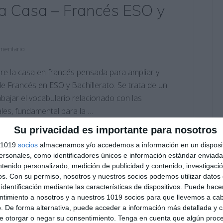
 La Casa – Francés ESO y
mentario
bre la casa en francés pensada para ampliar y
de Francés en ESO y Bachillerato. Se trata de un
bajar el vocabulario relacionado con las
ales, fundamental para la …
Su privacidad es importante para nosotros
rancés
,
2º ESO
,
2º ESO Francés
,
3º ESO
,
3º ESO Francés
,
4º
s 1019
socios
almacenamos y/o accedemos a información en un disposit
n secundaria
,
ejercicios
,
ESO
,
estudiar
,
estudio francés
sonales, como identificadores únicos e información estándar enviada 
ato
,
francés ESO
,
habitaciones en francés
,
la maison
ntenido personalizado, medición de publicidad y contenido, investigaci
rancés
,
material de francés
,
obligatoria
,
partes de la casa
os.
Con su permiso, nosotros y nuestros socios podemos utilizar datos 
ducativos francés
,
repasar
,
repaso francés ESO
,
identificación mediante las características de dispositivos. Puede hacer
 casa francés
ntimiento a nosotros y a nuestros 1019 socios para que llevemos a ca
. De forma alternativa, puede acceder a información más detallada y 
e otorgar o negar su consentimiento.
Tenga en cuenta que algún proc