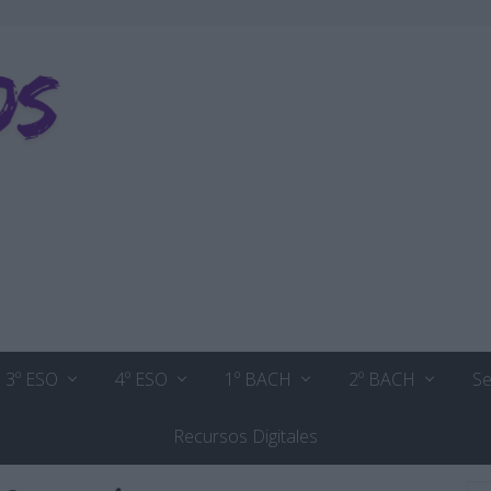
3º ESO
4º ESO
1º BACH
2º BACH
Se
Recursos Digitales