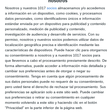
nosotros
Probabilidad
Nosotros y nuestros 1017
socios
almacenamos y/o accedemos
a información en un dispositivo, como cookies, y procesamos
Matemáticas 1º ESO
datos personales, como identificadores únicos e información
estándar enviada por un dispositivo para publicidad y contenido
21 octubre 2024
// by
Miguel Olivares
personalizado, medición de publicidad y contenido,
//
Dejar un comentario
investigación de audiencia y desarrollo de servicios.
Con su
permiso, nosotros y nuestros socios podemos utilizar datos de
Hoy compartimos una serie de ejercicios de azar
localización geográfica precisa e identificación mediante las
características de dispositivos. Puede hacer clic para otorgarnos
y probabilidad para Matemáticas de 1º de ESO.
su consentimiento a nosotros y a nuestros 1017 socios para
Este material está diseñado para ayudar a los
que llevemos a cabo el procesamiento previamente descrito. De
estudiantes a entender los conceptos clave de la
forma alternativa, puede acceder a información más detallada y
probabilidad y a aplicar estos conocimientos en
cambiar sus preferencias antes de otorgar o negar su
consentimiento.
Tenga en cuenta que algún procesamiento de
situaciones cotidianas, de una manera divertida y
sus datos personales puede no requerir de su consentimiento,
educativa. Los ejercicios cubren diversos
pero usted tiene el derecho de rechazar tal procesamiento. Sus
aspectos de la probabilidad, …
preferencias se aplicarán solo a este sitio web. Puede cambiar
sus preferencias o retirar su consentimiento en cualquier
Categoría:
1º ESO
,
1º ESO Matemáticas
momento volviendo a este sitio y haciendo clic en el botón
Etiqueta:
1º eso
,
actividades
,
aprendizaje autónomo
,
azar
,
"Privacidad" en la parte inferior de la página web.