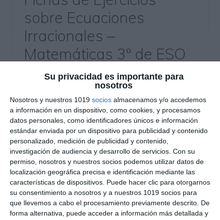
sobre Ecuaciones
Irracionales –
Matemáticas 3º de ESO
2 mayo 2025
// by
Miguel Olivares
Su privacidad es importante para
//
Dejar un comentario
nosotros
Nosotros y nuestros 1019
socios
almacenamos y/o accedemos
Este material está diseñado para que los
a información en un dispositivo, como cookies, y procesamos
estudiantes de Matemáticas de 3.º de ESO
datos personales, como identificadores únicos e información
trabajen la resolución de ecuaciones
estándar enviada por un dispositivo para publicidad y contenido
personalizado, medición de publicidad y contenido,
irracionales, aquellas en las que las incógnitas
investigación de audiencia y desarrollo de servicios.
Con su
aparecen bajo signos de raíz. A través de
permiso, nosotros y nuestros socios podemos utilizar datos de
numerosos ejercicios, se refuerza el manejo de
localización geográfica precisa e identificación mediante las
raíces cuadradas y cúbicas en el contexto de
características de dispositivos. Puede hacer clic para otorgarnos
su consentimiento a nosotros y a nuestros 1019 socios para
ecuaciones, aplicando técnicas de elevación al …
que llevemos a cabo el procesamiento previamente descrito. De
forma alternativa, puede acceder a información más detallada y
Categoría:
3º ESO
,
3º ESO Matemáticas