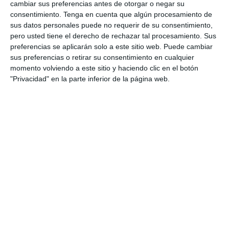
cambiar sus preferencias antes de otorgar o negar su
Etiqueta:
álgebra secundaria
,
comprobación de soluciones
,
consentimiento.
Tenga en cuenta que algún procesamiento de
ecuaciones irracionales
,
Educación
,
educación secundaria
,
sus datos personales puede no requerir de su consentimiento,
ejercicios
,
ejercicios radicales
,
errores extraviados
,
ESO
,
pero usted tiene el derecho de rechazar tal procesamiento. Sus
estudiar
,
fichas imprimibles
,
matemáticas 3º ESO
,
obligatoria
,
preferencias se aplicarán solo a este sitio web. Puede cambiar
operaciones con radicales
,
práctica de álgebra
,
problemas
sus preferencias o retirar su consentimiento en cualquier
con raíces
,
radicales
,
raíces cuadradas
,
raíces cúbicas
,
momento volviendo a este sitio y haciendo clic en el botón
razonamiento algebraico
,
RECURSOS
,
recursos ESO
,
"Privacidad" en la parte inferior de la página web.
repasa
,
repaso matemáticas
,
resolución de ecuaciones
,
rrecursos educativos
,
SECUNDARIA