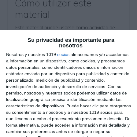
Cómo utilizar este
material
Este material puede usarse como actividad de
refuerzo, tarea para casa o preparación para
Su privacidad es importante para
exámenes. La ficha fomenta la práctica
nosotros
autónoma y permite al alumno comprobar sus
Nosotros y nuestros 1019
socios
almacenamos y/o accedemos
resultados mediante los ejemplos resueltos.
a información en un dispositivo, como cookies, y procesamos
datos personales, como identificadores únicos e información
estándar enviada por un dispositivo para publicidad y contenido
Si este material te ha sido útil, te invitamos a
personalizado, medición de publicidad y contenido,
explorar más contenido en nuestro blog
investigación de audiencia y desarrollo de servicios.
Con su
Recursos
ESO
. Además, no dejes de visitar
permiso, nosotros y nuestros socios podemos utilizar datos de
nuestros blogs amigos para más propuestas
localización geográfica precisa e identificación mediante las
educativas:
características de dispositivos. Puede hacer clic para otorgarnos
su consentimiento a nosotros y a nuestros 1019 socios para
que llevemos a cabo el procesamiento previamente descrito. De
Orientación Andújar
: Recursos educativos
forma alternativa, puede acceder a información más detallada y
para diversas áreas del conocimiento.
cambiar sus preferencias antes de otorgar o negar su