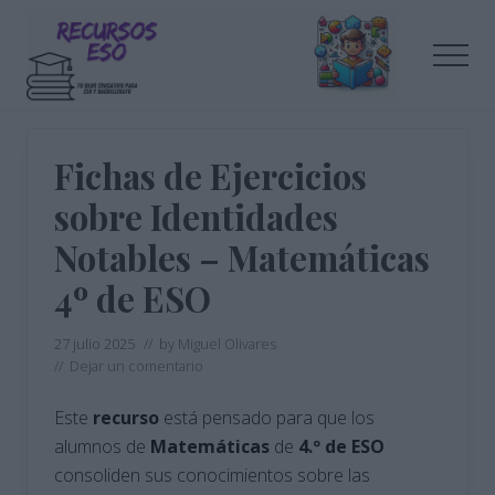
Menu
Saltar
Saltar
al
a
Men
contenido
la
principal
barra
Tu
lateral
blog
de
principal
Fichas de Ejercicios
educación
sobre Identidades
Notables – Matemáticas
4º de ESO
27 julio 2025
// by
Miguel Olivares
//
Dejar un comentario
Este
recurso
está pensado para que los
alumnos de
Matemáticas
de
4.º de ESO
consoliden sus conocimientos sobre las