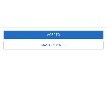
Cuadernillo de Verano – Matemáticas 3.º
ACEPTO
ESO
MÁS OPCIONES
Cuadernillo de Verano – Matemáticas 2.º
ESO