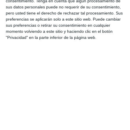
consentimiento.
Tenga en cuenta que algún procesamiento de
Actividades de Infantil y Primaria
: Propuestas
sus datos personales puede no requerir de su consentimiento,
creativas para los más pequeños.
pero usted tiene el derecho de rechazar tal procesamiento. Sus
preferencias se aplicarán solo a este sitio web. Puede cambiar
DESCARGA AL FINAL
sus preferencias o retirar su consentimiento en cualquier
momento volviendo a este sitio y haciendo clic en el botón
EL PDF
"Privacidad" en la parte inferior de la página web.
Escribe tu correo electrónico…
Suscribirse
Únete a otros 551 suscriptores
UNETE A NUESTRO GRUPO