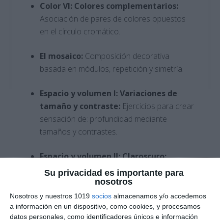
Color VI: Colores complementarios:
Asociación de pares de colores opuestos
en el círculo cromático.
El mosaico:
Composición decorativa
basada en módulos, repetición y simetría.
Espacio y volumen I: Variaciones de
tamaño y contraste:
Ejercicios para crear
sensación de: profundidad mediante
tamaños y contrastes.
Espacio y volumen II: Claroscuro:
Representación del volumen con el uso de
Su privacidad es importante para
luces y sombras.
nosotros
Nosotros y nuestros 1019
socios
almacenamos y/o accedemos
Espacio y volumen III: Perspectiva:
a información en un dispositivo, como cookies, y procesamos
datos personales, como identificadores únicos e información
Aplicación de la perspectiva cónica en el