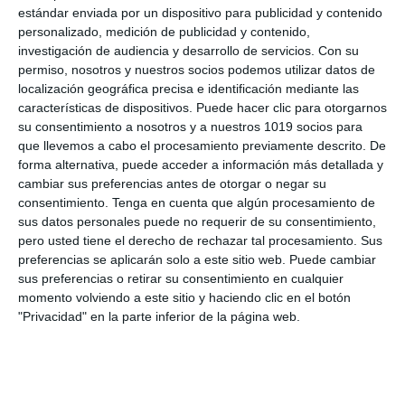
estándar enviada por un dispositivo para publicidad y contenido
dibujo de objetos.
personalizado, medición de publicidad y contenido,
investigación de audiencia y desarrollo de servicios.
Con su
Espacio y volumen IV: Vistas diédricas:
permiso, nosotros y nuestros socios podemos utilizar datos de
Representación en planta, alzado y perfil de
localización geográfica precisa e identificación mediante las
características de dispositivos. Puede hacer clic para otorgarnos
objetos sencillos.
su consentimiento a nosotros y a nuestros 1019 socios para
que llevemos a cabo el procesamiento previamente descrito. De
Cómo utilizar este material
forma alternativa, puede acceder a información más detallada y
cambiar sus preferencias antes de otorgar o negar su
Este recurso puede utilizarse como trabajo por
consentimiento.
Tenga en cuenta que algún procesamiento de
láminas en clase o como parte del cuaderno del
sus datos personales puede no requerir de su consentimiento,
pero usted tiene el derecho de rechazar tal procesamiento. Sus
alumno durante la tercera evaluación. También
preferencias se aplicarán solo a este sitio web. Puede cambiar
es útil como parte del portafolio visual o como
sus preferencias o retirar su consentimiento en cualquier
tareas específicas para reforzar la comprensión
momento volviendo a este sitio y haciendo clic en el botón
del color, el volumen y la representación del
"Privacidad" en la parte inferior de la página web.
espacio en el arte.
Si este material te ha sido útil, te invitamos a