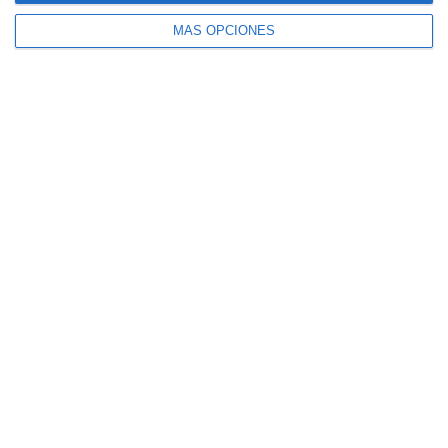
MÁS OPCIONES
Fichas para Colorear: Jugadores de la
Selección Española 2026 – Ed. Plástica
Fichas para Colorear: Jugadores del
Mundial 2026 – Ed. Plástica