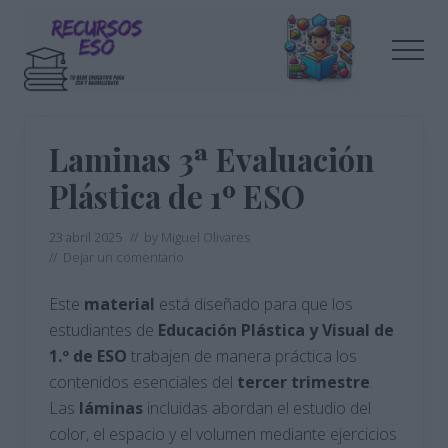
Menu
Saltar
Saltar
al
a
Men
contenido
la
principal
barra
Tu
lateral
blog
de
principal
Laminas 3ª Evaluación
educación
Plástica de 1º ESO
23 abril 2025
// by
Miguel Olivares
//
Dejar un comentario
Este
material
está diseñado para que los
estudiantes de
Educación Plástica y Visual de
1.º de ESO
trabajen de manera práctica los
contenidos esenciales del
tercer trimestre
.
Las
láminas
incluidas abordan el estudio del
color, el espacio y el volumen mediante ejercicios