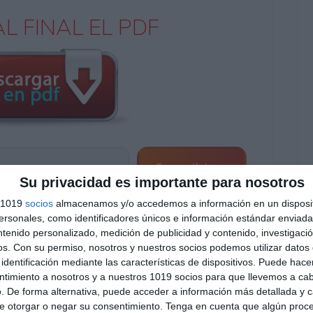
L FINAL EL PDF
Suscribirse
Su privacidad es importante para nosotros
Únete a otros 552 suscriptores
s 1019
socios
almacenamos y/o accedemos a información en un disposit
sonales, como identificadores únicos e información estándar enviada 
O EXCLUSIVO DE WHATSAPP
ntenido personalizado, medición de publicidad y contenido, investigaci
os.
Con su permiso, nosotros y nuestros socios podemos utilizar datos 
identificación mediante las características de dispositivos. Puede hacer
ntimiento a nosotros y a nuestros 1019 socios para que llevemos a ca
. De forma alternativa, puede acceder a información más detallada y 
e otorgar o negar su consentimiento.
Tenga en cuenta que algún proc