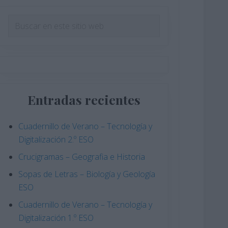
Barra
Buscar
en
lateral
este
principal
sitio
web
Entradas recientes
Cuadernillo de Verano – Tecnología y
Digitalización 2.º ESO
Crucigramas – Geografia e Historia
Sopas de Letras – Biología y Geología
ESO
Cuadernillo de Verano – Tecnología y
Digitalización 1.º ESO