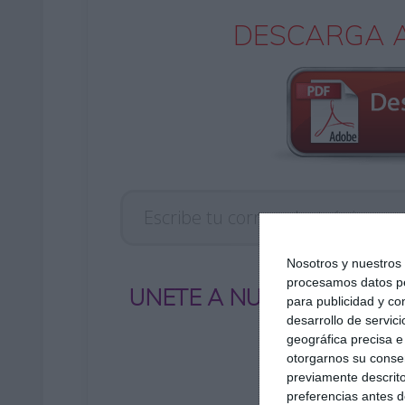
DESCARGA A
Escribe tu correo electrónico…
Nosotros y nuestro
procesamos datos per
UNETE A NUESTRO GRUP
para publicidad y co
desarrollo de servici
geográfica precisa e 
otorgarnos su conse
previamente descrito
preferencias antes d