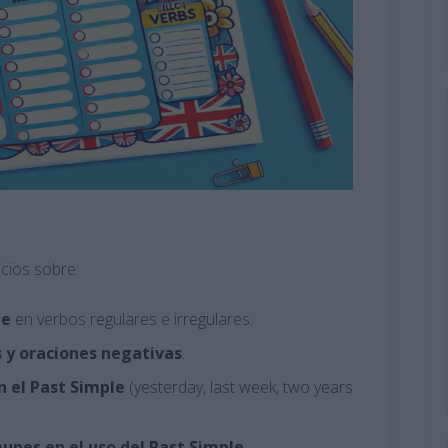
icios sobre:
le
en verbos regulares e irregulares​.
s y oraciones negativas
​.
 el Past Simple
(yesterday, last week, two years
munes en el uso del Past Simple
​.