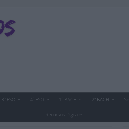
3º ESO
4º ESO
1º BACH
2º BACH
Se
Recursos Digitales