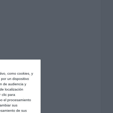
ivo, como cookies, y
por un dispositivo
ón de audiencia y
de localización
 clic para
bo el procesamiento
cambiar sus
esamiento de sus