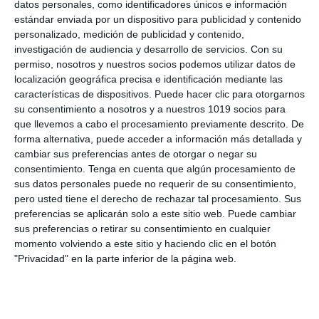
datos personales, como identificadores únicos e información
para diversas áreas del conocimiento.
estándar enviada por un dispositivo para publicidad y contenido
personalizado, medición de publicidad y contenido,
Actividades de Infantil y Primaria
: Propuestas
investigación de audiencia y desarrollo de servicios.
Con su
creativas para los más pequeños.
permiso, nosotros y nuestros socios podemos utilizar datos de
localización geográfica precisa e identificación mediante las
DESCARGA AL FINAL
características de dispositivos. Puede hacer clic para otorgarnos
su consentimiento a nosotros y a nuestros 1019 socios para
EL PDF
que llevemos a cabo el procesamiento previamente descrito. De
forma alternativa, puede acceder a información más detallada y
cambiar sus preferencias antes de otorgar o negar su
consentimiento.
Tenga en cuenta que algún procesamiento de
sus datos personales puede no requerir de su consentimiento,
pero usted tiene el derecho de rechazar tal procesamiento. Sus
preferencias se aplicarán solo a este sitio web. Puede cambiar
sus preferencias o retirar su consentimiento en cualquier
momento volviendo a este sitio y haciendo clic en el botón
Escribe tu correo electrónico…
"Privacidad" en la parte inferior de la página web.
Suscribirse
Únete a otros 552 suscriptores