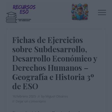
Menu
Saltar
Saltar
al
a
Men
contenido
la
principal
barra
Tu
lateral
blog
de
principal
Fichas de Ejercicios
educación
sobre Subdesarrollo,
Desarrollo Económico y
Derechos Humanos –
Geografía e Historia 3º
de ESO
16 febrero 2025
// by
Miguel Olivares
//
Dejar un comentario