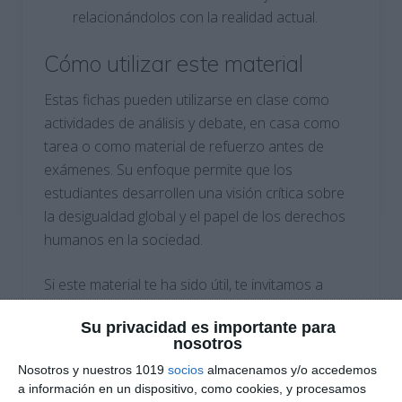
relacionándolos con la realidad actual.
Cómo utilizar este material
Estas fichas pueden utilizarse en clase como
actividades de análisis y debate, en casa como
tarea o como material de refuerzo antes de
exámenes. Su enfoque permite que los
estudiantes desarrollen una visión crítica sobre
la desigualdad global y el papel de los derechos
humanos en la sociedad.
Si este material te ha sido útil, te invitamos a
explorar más contenido en nuestro blog
Su privacidad es importante para
Recursos ESO
. Además, te recomendamos
nosotros
visitar:
Nosotros y nuestros 1019
socios
almacenamos y/o accedemos
a información en un dispositivo, como cookies, y procesamos
Orientación Andújar
: Recursos educativos