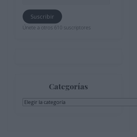
de
correo
Suscribir
electrónico
Únete a otros 610 suscriptores
Categorías
Categorías