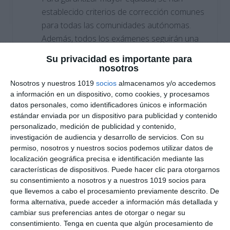
establecido criterios de corrección comunes
para todas las comunidades autónomas.
Además, todos los exámenes seguirán una
guía de calificación para asegurar que se
Su privacidad es importante para
apliquen los mismos estándares en todo el
nosotros
país.
Nosotros y nuestros 1019
socios
almacenamos y/o accedemos
a información en un dispositivo, como cookies, y procesamos
Proceso de revisión más riguroso
: A
datos personales, como identificadores únicos e información
estándar enviada por un dispositivo para publicidad y contenido
diferencia de años anteriores, donde solo
personalizado, medición de publicidad y contenido,
un profesor corregía el examen, ahora
investigación de audiencia y desarrollo de servicios.
Con su
habrá una doble corrección obligatoria. Si
permiso, nosotros y nuestros socios podemos utilizar datos de
hay una diferencia de dos o más puntos
localización geográfica precisa e identificación mediante las
características de dispositivos. Puede hacer clic para otorgarnos
entre ambas correcciones, se realizará una
su consentimiento a nosotros y a nuestros 1019 socios para
tercera revisión, lo que asegura un proceso
que llevemos a cabo el procesamiento previamente descrito. De
más justo y preciso.
forma alternativa, puede acceder a información más detallada y
cambiar sus preferencias antes de otorgar o negar su
Fomento del pensamiento crítico y la
consentimiento.
Tenga en cuenta que algún procesamiento de