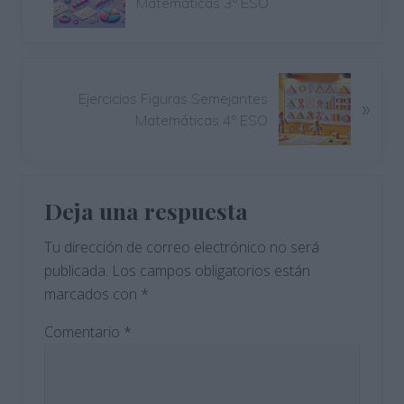
Matemáticas 3º ESO
t
r
a
d
S
a
Ejercicios Figuras Semejantes
»
i
a
Matemáticas 4º ESO
g
n
u
t
i
Interacciones
e
e
r
Deja una respuesta
n
con
i
t
Tu dirección de correo electrónico no será
o
los
e
r
publicada.
Los campos obligatorios están
e
lectores
:
marcados con
*
n
t
Comentario
*
r
a
d