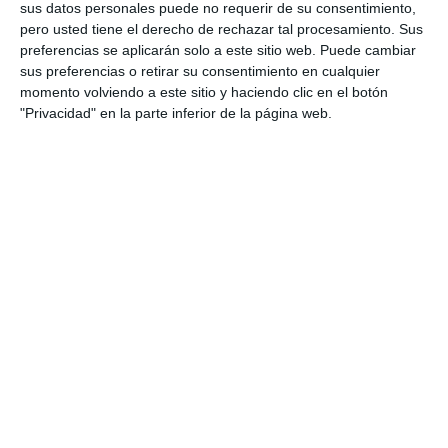
sus datos personales puede no requerir de su consentimiento,
creatividad
: La PAU 2025 pone énfasis en
pero usted tiene el derecho de rechazar tal procesamiento. Sus
la evaluación de competencias clave como
preferencias se aplicarán solo a este sitio web. Puede cambiar
el pensamiento crítico, la resolución de
sus preferencias o retirar su consentimiento en cualquier
problemas y la creatividad. Los exámenes
momento volviendo a este sitio y haciendo clic en el botón
"Privacidad" en la parte inferior de la página web.
están diseñados para evaluar no solo lo que
los estudiantes han memorizado, sino cómo
aplican sus conocimientos de manera
práctica y reflexiva.
¿Qué incluye el material?
Este material incluye modelos de examen de las
siguientes regiones y sus respectivos ejercicios
de
Biología
para la PAU 2025:
Andalucía
Asturias