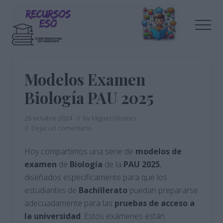
Menu
Saltar
Saltar
al
a
Men
contenido
la
principal
barra
Tu
lateral
blog
de
principal
Modelos Examen
educación
Biología PAU 2025
26 octubre 2024
// by
Miguel Olivares
//
Dejar un comentario
Hoy compartimos una serie de
modelos de
examen
de
Biología
de la
PAU 2025
,
diseñados específicamente para que los
estudiantes de
Bachillerato
puedan prepararse
adecuadamente para las
pruebas de acceso a
la universidad
. Estos exámenes están