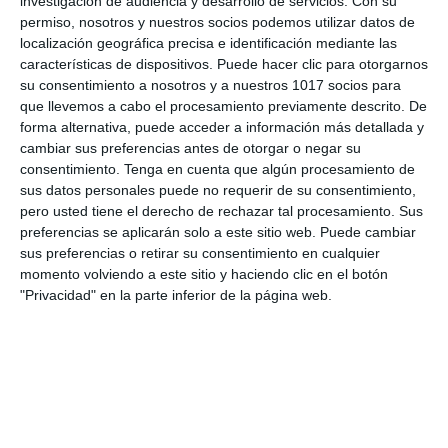
investigación de audiencia y desarrollo de servicios.
Con su
permiso, nosotros y nuestros socios podemos utilizar datos de
localización geográfica precisa e identificación mediante las
Ofrecido por: Mates con Tomate
características de dispositivos. Puede hacer clic para otorgarnos
su consentimiento a nosotros y a nuestros 1017 socios para
Ejercicios con soluciones.
que llevemos a cabo el procesamiento previamente descrito. De
forma alternativa, puede acceder a información más detallada y
cambiar sus preferencias antes de otorgar o negar su
consentimiento.
Tenga en cuenta que algún procesamiento de
sus datos personales puede no requerir de su consentimiento,
Acceder al enlace de descarga de
pero usted tiene el derecho de rechazar tal procesamiento. Sus
preferencias se aplicarán solo a este sitio web. Puede cambiar
los Ejercicios con Soluciones
sus preferencias o retirar su consentimiento en cualquier
momento volviendo a este sitio y haciendo clic en el botón
"Privacidad" en la parte inferior de la página web.
Categoría:
2º ESO
,
2º ESO Matemáticas
Etiqueta:
Áreas
,
Educación
,
ejercicios
,
ESO
,
figuras
,
Geométricos
,
matemáticas
,
obligatoria
,
Recuros
,
SECUNDARIA
,
segundo
,
soluciones
,
tutorial
,
Volmúmenes