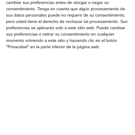
cambiar sus preferencias antes de otorgar o negar su
Categoría:
1º BACH
,
1º BACH Dibujo Técnico
consentimiento.
Tenga en cuenta que algún procesamiento de
Etiqueta:
5
,
actividades técnicas
,
Bachillerato
,
coeficiente
sus datos personales puede no requerir de su consentimiento,
de reducción
,
cr = 0
,
dibujo normalizado.
,
Dibujo Técnico
,
pero usted tiene el derecho de rechazar tal procesamiento. Sus
Educación
,
educación secundaria
,
ejercicios
,
ejercicios
preferencias se aplicarán solo a este sitio web. Puede cambiar
dibujo
,
escala 2:1
,
ESO
,
estudiar
,
geometría descriptiva
,
sus preferencias o retirar su consentimiento en cualquier
obligatoria
,
perspectiva caballera
,
piezas técnicas
,
plano
momento volviendo a este sitio y haciendo clic en el botón
frontal
,
plano horizontal
,
plano α
,
RECURSOS
,
recursos
"Privacidad" en la parte inferior de la página web.
educativos
,
repasar
,
representación espacial
,
SECUNDARIA
,
sistema de representación
,
sistemas gráficos
,
Tangencias
,
trazado de rectas
,
visualización espacial
,
φ = 225º