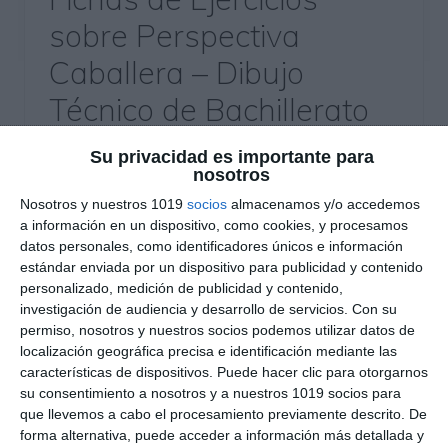
sobre Perspectiva
Caballera – Dibujo
Técnico de Bachillerato
14 junio 2025
// by
Miguel Olivares
Su privacidad es importante para
//
Dejar un comentario
nosotros
Nosotros y nuestros 1019
socios
almacenamos y/o accedemos
Este material está dirigido al alumnado de Dibujo
a información en un dispositivo, como cookies, y procesamos
Técnico de Bachillerato y está enfocado en
datos personales, como identificadores únicos e información
trabajar con ejercicios de perspectiva caballera.
estándar enviada por un dispositivo para publicidad y contenido
personalizado, medición de publicidad y contenido,
A través de representaciones gráficas
investigación de audiencia y desarrollo de servicios.
Con su
normalizadas, el estudiante reforzará la
permiso, nosotros y nuestros socios podemos utilizar datos de
comprensión y ejecución de este sistema de
localización geográfica precisa e identificación mediante las
representación fundamental para el desarrollo
características de dispositivos. Puede hacer clic para otorgarnos
su consentimiento a nosotros y a nuestros 1019 socios para
espacial y técnico del dibujo. ¿Qué incluye este
que llevemos a cabo el procesamiento previamente descrito. De
material? El material incluye: …
forma alternativa, puede acceder a información más detallada y