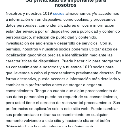
nosotros
sobre Vistas, Cortes y
Nosotros y nuestros 1019
socios
almacenamos y/o accedemos
Secciones – Dibujo
a información en un dispositivo, como cookies, y procesamos
datos personales, como identificadores únicos e información
Técnico de Bachillerato
estándar enviada por un dispositivo para publicidad y contenido
personalizado, medición de publicidad y contenido,
15 junio 2025
// by
Miguel Olivares
investigación de audiencia y desarrollo de servicios.
Con su
//
Dejar un comentario
permiso, nosotros y nuestros socios podemos utilizar datos de
localización geográfica precisa e identificación mediante las
Este material está diseñado para reforzar los
características de dispositivos. Puede hacer clic para otorgarnos
su consentimiento a nosotros y a nuestros 1019 socios para
contenidos de Dibujo Técnico en Bachillerato,
que llevemos a cabo el procesamiento previamente descrito. De
centrado en los ejercicios de vistas, cortes y
forma alternativa, puede acceder a información más detallada y
secciones. A través de diferentes actividades
cambiar sus preferencias antes de otorgar o negar su
gráficas, el alumnado podrá trabajar la
consentimiento.
Tenga en cuenta que algún procesamiento de
sus datos personales puede no requerir de su consentimiento,
representación espacial de objetos y
pero usted tiene el derecho de rechazar tal procesamiento. Sus
comprender el uso de secciones y cortes en el
preferencias se aplicarán solo a este sitio web. Puede cambiar
sistema diédrico europeo. ¿Qué incluye este
sus preferencias o retirar su consentimiento en cualquier
material? El …
momento volviendo a este sitio y haciendo clic en el botón
"Privacidad" en la parte inferior de la página web.