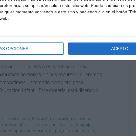
referencias se aplicarán solo a este sitio web. Puede cambiar sus pref
alquier momento volviendo a este sitio y haciendo clic en el botón "Pri
 web.
posiciones para Maestros
ÁS OPCIONES
ACEPTO
comentario
rovocada por la DANA en Valencia, que ha
 a muchas personas sin sus recursos, queremos
, compartimos un temario completo para
ducación Infantil. Este material está diseñado
rrollo psicomotor
,
Educación
,
educación emocional
,
expresión plástica
,
intervención educativa
,
lenguaje
,
ciones
,
oposiciones maestros
,
programación educativa
,