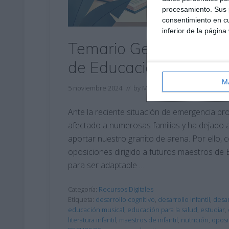
procesamiento. Sus p
consentimiento en cu
inferior de la página
Temario General de O
de Educación Infantil
M
5 noviembre 2024
// by
Miguel Olivares
//
Dejar un 
Ante la reciente situación de emergencia p
afectado a numerosas familias y ha dejado
aportar nuestro granito de arena. Por ello
oposiciones dirigido a futuros maestros de E
para ser adaptable …
Categoría:
Recursos Digitales
Etiqueta:
desarrollo cognitivo
,
desarrollo infantil
,
desa
educación musical
,
educación para la salud
,
estudiar
,
literatura infantil
,
maestros de infantil
,
nutrición
,
oposi