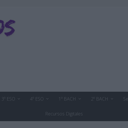
3º ESO
4º ESO
1º BACH
2º BACH
Se
Recursos Digitales