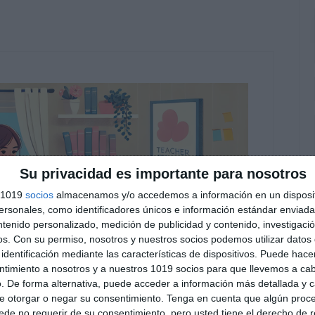
Su privacidad es importante para nosotros
s 1019
socios
almacenamos y/o accedemos a información en un disposit
sonales, como identificadores únicos e información estándar enviada 
ntenido personalizado, medición de publicidad y contenido, investigaci
os.
Con su permiso, nosotros y nuestros socios podemos utilizar datos 
identificación mediante las características de dispositivos. Puede hacer
ntimiento a nosotros y a nuestros 1019 socios para que llevemos a ca
. De forma alternativa, puede acceder a información más detallada y 
e otorgar o negar su consentimiento.
Tenga en cuenta que algún proc
de no requerir de su consentimiento, pero usted tiene el derecho de r