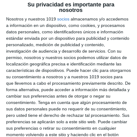
Su privacidad es importante para
Científicos Importantes
nosotros
de la Historia
Nosotros y nuestros 1019
socios
almacenamos y/o accedemos
a información en un dispositivo, como cookies, y procesamos
datos personales, como identificadores únicos e información
19 mayo 2026
// by
Miguel Olivares
estándar enviada por un dispositivo para publicidad y contenido
//
Dejar un comentario
personalizado, medición de publicidad y contenido,
investigación de audiencia y desarrollo de servicios.
Con su
Este póster didáctico de Ciencias está diseñado
permiso, nosotros y nuestros socios podemos utilizar datos de
para acercar al alumnado de ESO a algunos de
localización geográfica precisa e identificación mediante las
los científicos más importantes de la historia
características de dispositivos. Puede hacer clic para otorgarnos
su consentimiento a nosotros y a nuestros 1019 socios para
mediante un enfoque visual basado en el Visual
que llevemos a cabo el procesamiento previamente descrito. De
Thinking. El material combina ilustraciones,
forma alternativa, puede acceder a información más detallada y
iconografía científica y explicaciones breves para
cambiar sus preferencias antes de otorgar o negar su
presentar descubrimientos y aportaciones
consentimiento.
Tenga en cuenta que algún procesamiento de
sus datos personales puede no requerir de su consentimiento,
fundamentales de forma clara, atractiva y fácil de
pero usted tiene el derecho de rechazar tal procesamiento. Sus
comprender. …
preferencias se aplicarán solo a este sitio web. Puede cambiar
sus preferencias o retirar su consentimiento en cualquier
Categoría:
1º ESO
,
1º ESO Biología y Geología
,
1º ESO
momento volviendo a este sitio y haciendo clic en el botón