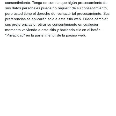
Etiqueta:
1º eso
,
2º ESO
,
actividades creativas
,
ambientación
consentimiento.
Tenga en cuenta que algún procesamiento de
escolar
,
aula divertida
,
Bachillerato
,
bachillerato A
,
sus datos personales puede no requerir de su consentimiento,
bachillerato B
,
brujas
,
calabazas
,
carteles
,
carteles
pero usted tiene el derecho de rechazar tal procesamiento. Sus
educativos
,
decoración aula
,
Educación
,
educación
preferencias se aplicarán solo a este sitio web. Puede cambiar
secundaria
,
ejercicios
,
ESO
,
estudiar
,
fantasmas
,
grupos
sus preferencias o retirar su consentimiento en cualquier
clase
,
Halloween
,
imprimibles
,
letras
,
manualidades
,
momento volviendo a este sitio y haciendo clic en el botón
motivación
,
murciélagos
,
obligatoria
,
otoño
,
puertas
"Privacidad" en la parte inferior de la página web.
decoradas
,
RECURSOS
,
recursos docentes
,
recursos
educativos
,
repasar
,
SECUNDARIA