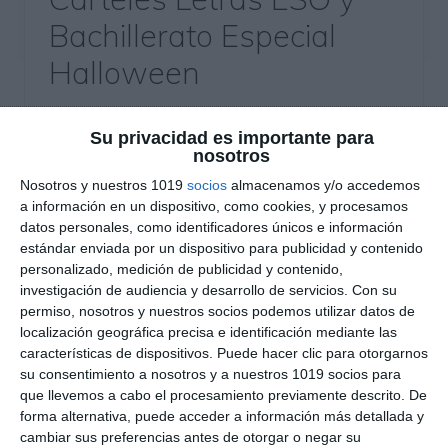
Bachillerato Especial
Halloween
27 octubre 2025
// by
Miguel Olivares
//
Dejar un comentario
Su privacidad es importante para
nosotros
Estos carteles temáticos de Halloween están
Nosotros y nuestros 1019
socios
almacenamos y/o accedemos
diseñados para decorar las aulas de ESO y
a información en un dispositivo, como cookies, y procesamos
datos personales, como identificadores únicos e información
Bachillerato con un toque original, visual y
estándar enviada por un dispositivo para publicidad y contenido
motivador.Cada letra y número mantiene un
personalizado, medición de publicidad y contenido,
formato A4 vertical, con fondo blanco, ideal para
investigación de audiencia y desarrollo de servicios.
Con su
imprimir, recortar y montar guirnaldas, murales o
permiso, nosotros y nuestros socios podemos utilizar datos de
localización geográfica precisa e identificación mediante las
puertas decorativas. ¿Qué incluye este material?
características de dispositivos. Puede hacer clic para otorgarnos
Letras con temática Halloween (calabazas,
su consentimiento a nosotros y a nuestros 1019 socios para
fantasmas, murciélagos, …
que llevemos a cabo el procesamiento previamente descrito. De
forma alternativa, puede acceder a información más detallada y
Categoría:
Recursos Digitales
cambiar sus preferencias antes de otorgar o negar su